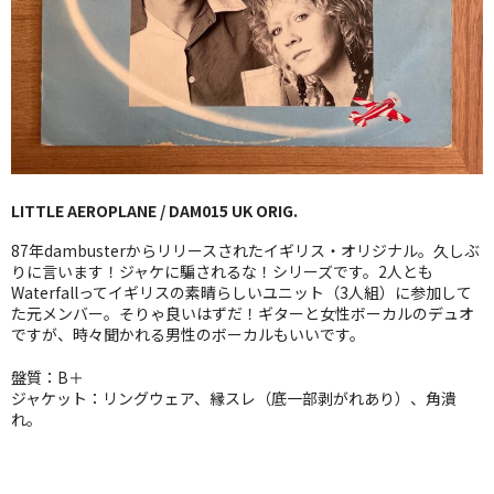
GG RECORD （当店のレーベル）
全商品
JAZZ-US
BLUE NOTE
LITTLE AEROPLANE / DAM015 UK ORIG.
JAZZ-EU
87年dambusterからリリースされたイギリス・オリジナル。久しぶ
JAZZ-JP
りに言います！ジャケに騙されるな！シリーズです。2人とも
Waterfallってイギリスの素晴らしいユニット（3人組）に参加して
た元メンバー。そりゃ良いはずだ！ギターと女性ボーカルのデュオ
JAZZ-VOCAL
ですが、時々聞かれる男性のボーカルもいいです。
J-POP
盤質：B＋
ジャケット：リングウェア、縁スレ（底一部剥がれあり）、角潰
ROCK
れ。
FOLK,SSW