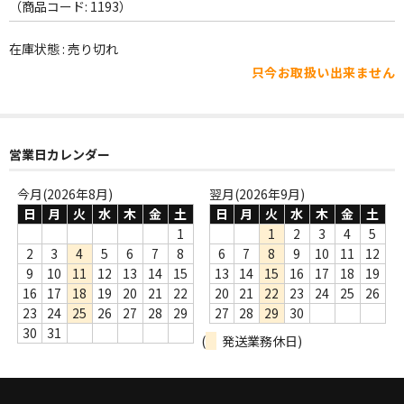
WORLD
（商品コード: 1193）
その他
在庫状態 : 売り切れ
只今お取扱い出来ません
7INC
レア盤（1万円以上）
営業日カレンダー
Webのみ no.1
Webのみ no.2
今月(2026年8月)
翌月(2026年9月)
日
月
火
水
木
金
土
日
月
火
水
木
金
土
Webのみ no.3
1
1
2
3
4
5
2
3
4
5
6
7
8
6
7
8
9
10
11
12
Webのみ no.4
9
10
11
12
13
14
15
13
14
15
16
17
18
19
16
17
18
19
20
21
22
20
21
22
23
24
25
26
売り切れ
23
24
25
26
27
28
29
27
28
29
30
30
31
(
発送業務休日)
Help
送料