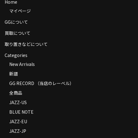
Home
商品の発送
マイページ
お支払い方法
GGについて
返品
買取について
取り置きなどについて
コンディション
Categories
Privacy Policy
New Arrivals
特定商取引法に基づく表示
新譜
GG RECORD （当店のレーベル）
Contact
全商品
JAZZ-US
BLUE NOTE
JAZZ-EU
JAZZ-JP