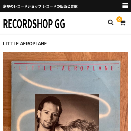
京都のレコードショップ レコードの販売と買取
RECORDSHOP GG
0
Home
LITTLE AEROPLANE
マイページ
GGについて
買取について
取り置きなどについて
Categories
New Arrivals
新譜