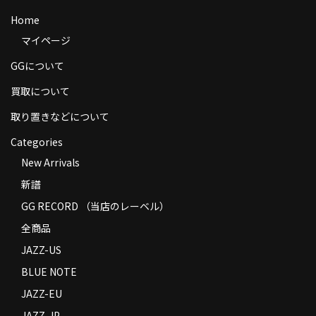
商品の発送
Home
マイページ
お支払い方法
GGについて
返品
買取について
コンディション
取り置きなどについて
Privacy Policy
Categories
特定商取引法に基づく表示
New Arrivals
新譜
Contact
GG RECORD （当店のレーベル）
全商品
JAZZ-US
BLUE NOTE
JAZZ-EU
JAZZ-JP