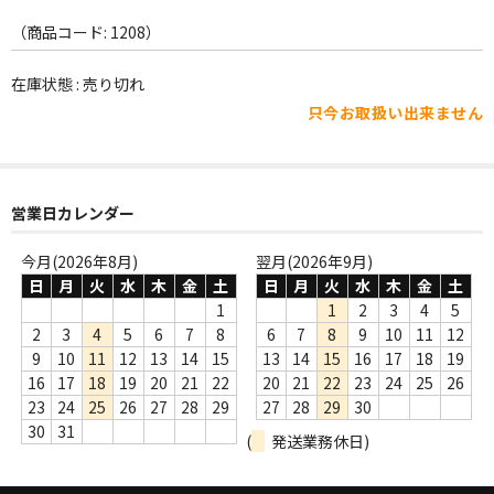
WORLD
（商品コード: 1208）
その他
在庫状態 : 売り切れ
7INC
只今お取扱い出来ません
レア盤（1万円以上）
Webのみ no.1
営業日カレンダー
Webのみ no.2
今月(2026年8月)
翌月(2026年9月)
Webのみ no.3
日
月
火
水
木
金
土
日
月
火
水
木
金
土
1
1
2
3
4
5
Webのみ no.4
2
3
4
5
6
7
8
6
7
8
9
10
11
12
9
10
11
12
13
14
15
13
14
15
16
17
18
19
売り切れ
16
17
18
19
20
21
22
20
21
22
23
24
25
26
23
24
25
26
27
28
29
27
28
29
30
Help
30
31
(
発送業務休日)
送料