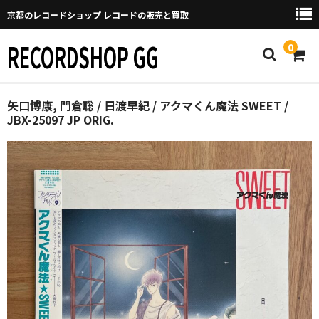
京都のレコードショップ レコードの販売と買取
RECORDSHOP GG
0
Home
矢口博康, 門倉聡 / 日渡早紀 / アクマくん魔法 SWEET /
JBX-25097 JP ORIG.
マイページ
GGについて
買取について
取り置きなどについて
Categories
New Arrivals
新譜