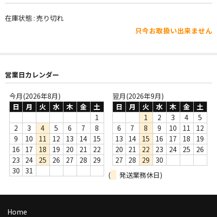
WORLD
在庫状態 : 売り切れ
その他
只今お取扱い出来ません
7INC
レア盤（1万円以上）
営業日カレンダー
Webのみ no.1
今月(2026年8月)
翌月(2026年9月)
Webのみ no.2
日
月
火
水
木
金
土
日
月
火
水
木
金
土
1
1
2
3
4
5
Webのみ no.3
2
3
4
5
6
7
8
6
7
8
9
10
11
12
9
10
11
12
13
14
15
13
14
15
16
17
18
19
Webのみ no.4
16
17
18
19
20
21
22
20
21
22
23
24
25
26
23
24
25
26
27
28
29
27
28
29
30
売り切れ
30
31
(
発送業務休日)
Help
送料
Home