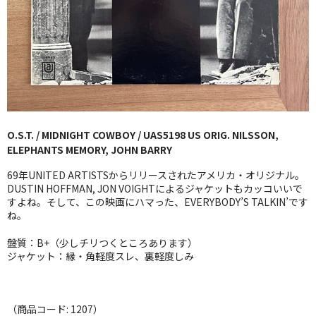
GG RECORD （当店のレーベル）
全商品
JAZZ-US
BLUE NOTE
O.S.T. / MIDNIGHT COWBOY / UAS5198 US ORIG. NILSSON,
JAZZ-EU
ELEPHANTS MEMORY, JOHN BARRY
JAZZ-JP
69年UNITED ARTISTSからリリースされたアメリカ・オリジナル。
DUSTIN HOFFMAN, JON VOIGHTによるジャケットもカッコいいで
JAZZ-VOCAL
すよね。そして、この映画にハマった、EVERYBODY’S TALKIN’です
ね。
J-POP
盤質：B+（少しチリつくところあります）
ジャケット：縁・角軽度スレ、裏軽度しみ
ROCK
FOLK,SSW
（商品コード: 1207）