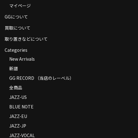
マイページ
商品の発送
GGについて
お支払い方法
買取について
返品
取り置きなどについて
コンディション
Categories
Privacy Policy
New Arrivals
新譜
特定商取引法に基づく表示
GG RECORD （当店のレーベル）
Contact
全商品
JAZZ-US
BLUE NOTE
JAZZ-EU
JAZZ-JP
JAZZ-VOCAL