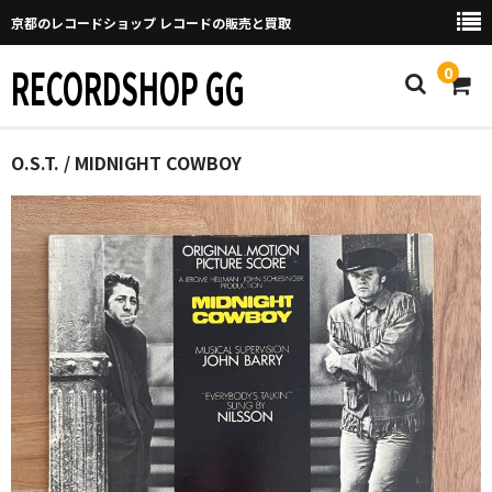
京都のレコードショップ レコードの販売と買取
RECORDSHOP GG
0
Home
O.S.T. / MIDNIGHT COWBOY
マイページ
GGについて
買取について
取り置きなどについて
Categories
New Arrivals
新譜