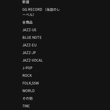
新譜
GG RECORD （当店のレ
ーベル）
全商品
JAZZ-US
BLUE NOTE
JAZZ-EU
JAZZ-JP
JAZZ-VOCAL
J-POP
ROCK
FOLK,SSW
WORLD
その他
7INC