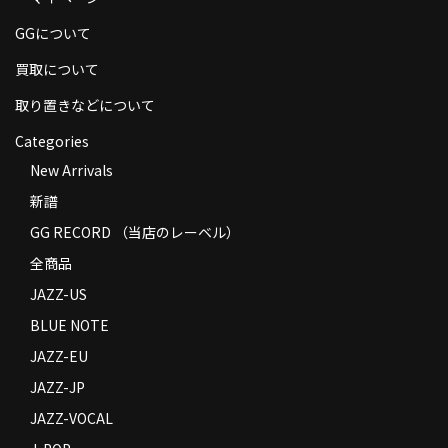
商品の発送
GGについて
お支払い方法
買取について
返品
取り置きなどについて
Categories
コンディション
New Arrivals
Privacy Policy
新譜
特定商取引法に基づく表示
GG RECORD （当店のレーベル）
全商品
Contact
JAZZ-US
BLUE NOTE
JAZZ-EU
JAZZ-JP
JAZZ-VOCAL