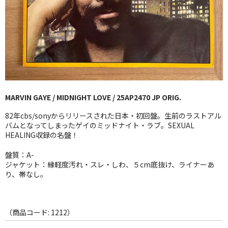
GG RECORD （当店のレーベル）
全商品
JAZZ-US
BLUE NOTE
MARVIN GAYE / MIDNIGHT LOVE / 25AP2470 JP ORIG.
JAZZ-EU
82年cbs/sonyからリリースされた日本・初回盤。生前のラストアル
JAZZ-JP
バムとなってしまったゲイのミッドナイト・ラブ。SEXUAL
HEALING収録の名盤！
JAZZ-VOCAL
盤質：A-
ジャケット：縁軽度汚れ・スレ・しわ、５cm底抜け、ライナーあ
J-POP
り、帯なし。
ROCK
FOLK,SSW
（商品コード: 1212）