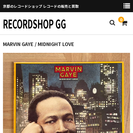
京都のレコードショップ レコードの販売と買取
RECORDSHOP GG
0
Home
MARVIN GAYE / MIDNIGHT LOVE
マイページ
GGについて
買取について
取り置きなどについて
Categories
New Arrivals
新譜