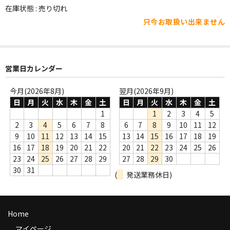
WORLD
在庫状態 : 売り切れ
只今お取扱い出来ません
その他
7INC
レア盤（1万円以上）
営業日カレンダー
Webのみ no.1
今月(2026年8月)
翌月(2026年9月)
日
月
火
水
木
金
土
日
月
火
水
木
金
土
Webのみ no.2
1
1
2
3
4
5
2
3
4
5
6
7
8
6
7
8
9
10
11
12
Webのみ no.3
9
10
11
12
13
14
15
13
14
15
16
17
18
19
16
17
18
19
20
21
22
20
21
22
23
24
25
26
Webのみ no.4
23
24
25
26
27
28
29
27
28
29
30
30
31
(
発送業務休日)
売り切れ
Help
Home
送料
マイページ