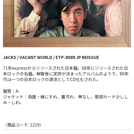
GG RECORD （当店のレーベル）
全商品
JAZZ-US
BLUE NOTE
JACKS / VACANT WORLD / ETP-8089 JP REISSUE
JAZZ-EU
71年expressからリリースされた日本盤。68年にリリースされた日
JAZZ-JP
本ロックの名盤。解散後に定評が決まったアルバムのようで、80年
代は一つの日本ロックの源流としてCD化もされた。
JAZZ-VOCAL
盤質：A-
ジャケット：両面・縁にすれ、裏汚れ、帯なし、歌詞カード少しし
J-POP
み・しわ。
ROCK
FOLK,SSW
（商品コード: 1219）