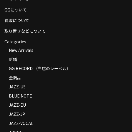
商品の発送
GGについて
お支払い方法
買取について
返品
取り置きなどについて
Categories
コンディション
New Arrivals
Privacy Policy
新譜
特定商取引法に基づく表示
GG RECORD （当店のレーベル）
全商品
Contact
JAZZ-US
BLUE NOTE
JAZZ-EU
JAZZ-JP
JAZZ-VOCAL