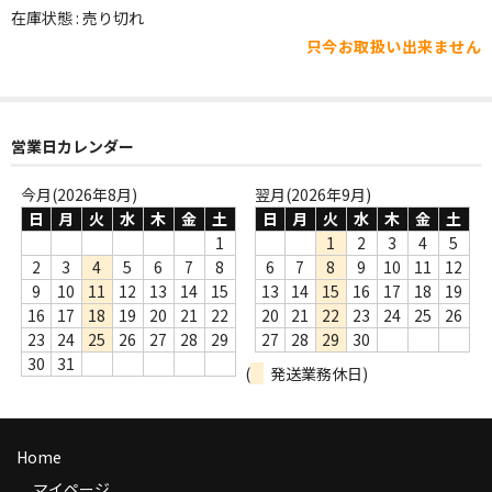
WORLD
在庫状態 : 売り切れ
只今お取扱い出来ません
その他
7INC
レア盤（1万円以上）
営業日カレンダー
Webのみ no.1
今月(2026年8月)
翌月(2026年9月)
日
月
火
水
木
金
土
日
月
火
水
木
金
土
Webのみ no.2
1
1
2
3
4
5
2
3
4
5
6
7
8
6
7
8
9
10
11
12
Webのみ no.3
9
10
11
12
13
14
15
13
14
15
16
17
18
19
16
17
18
19
20
21
22
20
21
22
23
24
25
26
Webのみ no.4
23
24
25
26
27
28
29
27
28
29
30
30
31
(
発送業務休日)
売り切れ
Help
Home
送料
マイページ