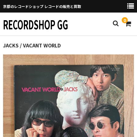
京都のレコードショップ レコードの販売と買取
RECORDSHOP GG
0
Home
JACKS / VACANT WORLD
マイページ
GGについて
買取について
取り置きなどについて
Categories
New Arrivals
新譜