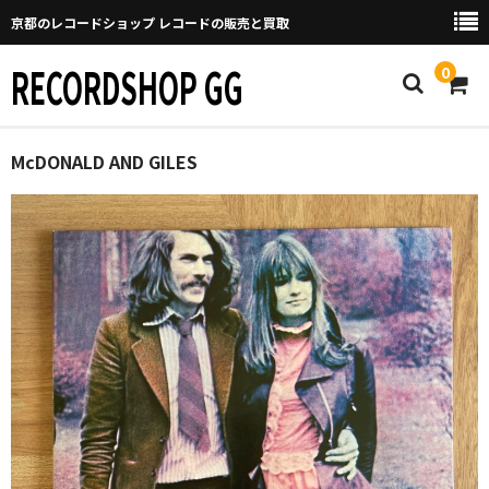
京都のレコードショップ レコードの販売と買取
RECORDSHOP GG
0
Home
McDONALD AND GILES
マイページ
GGについて
買取について
取り置きなどについて
Categories
New Arrivals
新譜