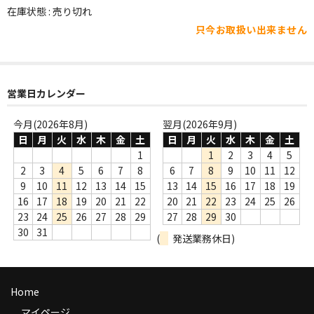
WORLD
在庫状態 : 売り切れ
只今お取扱い出来ません
その他
7INC
レア盤（1万円以上）
営業日カレンダー
Webのみ no.1
今月(2026年8月)
翌月(2026年9月)
日
月
火
水
木
金
土
日
月
火
水
木
金
土
Webのみ no.2
1
1
2
3
4
5
2
3
4
5
6
7
8
6
7
8
9
10
11
12
Webのみ no.3
9
10
11
12
13
14
15
13
14
15
16
17
18
19
16
17
18
19
20
21
22
20
21
22
23
24
25
26
Webのみ no.4
23
24
25
26
27
28
29
27
28
29
30
30
31
(
発送業務休日)
売り切れ
Help
Home
送料
マイページ