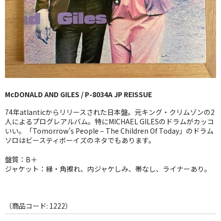
GG RECORD （当店のレーベル）
全商品
JAZZ-US
BLUE NOTE
McDONALD AND GILES / P-8034A JP REISSUE
JAZZ-EU
74年atlanticからリリースされた日本盤。元キング・クリムゾンの2
JAZZ-JP
人によるプログレアルバム。特にMICHAEL GILESのドラムがカッコ
いい。「Tomorrow’s People – The Children Of Today」のドラム
ソロはビースティボーイズのネタでもあります。
JAZZ-VOCAL
盤質：B＋
J-POP
ジャケット：縁・角擦れ、内ジャケしみ、帯なし、ライナーあり。
ROCK
FOLK,SSW
（商品コード: 1222）