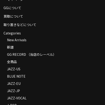
商品の発送
GGについて
お支払い方法
買取について
返品
取り置きなどについて
Categories
コンディション
New Arrivals
Privacy Policy
新譜
特定商取引法に基づく表示
GG RECORD （当店のレーベル）
全商品
Contact
JAZZ-US
BLUE NOTE
JAZZ-EU
JAZZ-JP
JAZZ-VOCAL