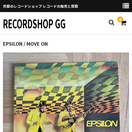
京都のレコードショップ レコードの販売と買取
RECORDSHOP GG
0
Home
EPSILON / MOVE ON
マイページ
GGについて
買取について
取り置きなどについて
Categories
New Arrivals
新譜