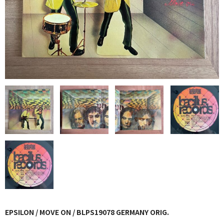
GG RECORD （当店のレーベル）
全商品
JAZZ-US
BLUE NOTE
JAZZ-EU
JAZZ-JP
JAZZ-VOCAL
J-POP
ROCK
FOLK,SSW
EPSILON / MOVE ON / BLPS19078 GERMANY ORIG.