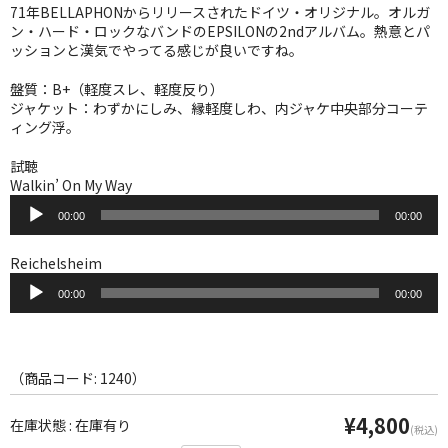
WORLD
71年BELLAPHONからリリースされたドイツ・オリジナル。オルガ
ン・ハード・ロックなバンドのEPSILONの2ndアルバム。熱意とパ
その他
ッションと漢気でやってる感じが良いですね。
7INC
盤質：B+（軽度スレ、軽度反り）
ジャケット：わずかにしみ、縁軽度しわ、内ジャケ中央部分コーテ
ィング浮。
レア盤（1万円以上）
試聴
Webのみ no.1
Walkin’ On My Way
音
Webのみ no.2
00:00
00:00
声
プ
Webのみ no.3
レ
Reichelsheim
ー
音
ヤ
00:00
00:00
Webのみ no.4
声
ー
プ
レ
売り切れ
ー
ヤ
（商品コード: 1240）
Help
ー
¥4,800
送料
在庫状態 : 在庫有り
(税込)