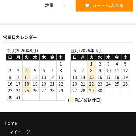
数量
商品の発送
お支払い方法
返品
営業日カレンダー
コンディション
今月(2026年8月)
翌月(2026年9月)
Privacy Policy
日
月
火
水
木
金
土
日
月
火
水
木
金
土
1
1
2
3
4
5
特定商取引法に基づく表示
2
3
4
5
6
7
8
6
7
8
9
10
11
12
9
10
11
12
13
14
15
13
14
15
16
17
18
19
Contact
16
17
18
19
20
21
22
20
21
22
23
24
25
26
23
24
25
26
27
28
29
27
28
29
30
30
31
(
発送業務休日)
Home
マイページ