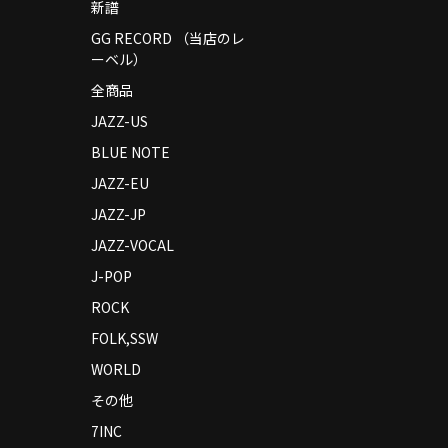
新譜
GG RECORD （当店のレ
ーベル）
全商品
JAZZ-US
BLUE NOTE
JAZZ-EU
JAZZ-JP
JAZZ-VOCAL
J-POP
ROCK
FOLK,SSW
WORLD
その他
7INC