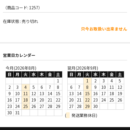
WORLD
（商品コード: 1257）
その他
在庫状態 : 売り切れ
7INC
只今お取扱い出来ません
レア盤（1万円以上）
Webのみ no.1
営業日カレンダー
Webのみ no.2
今月(2026年8月)
翌月(2026年9月)
日
月
火
水
木
金
土
日
月
火
水
木
金
土
Webのみ no.3
1
1
2
3
4
5
Webのみ no.4
2
3
4
5
6
7
8
6
7
8
9
10
11
12
9
10
11
12
13
14
15
13
14
15
16
17
18
19
売り切れ
16
17
18
19
20
21
22
20
21
22
23
24
25
26
23
24
25
26
27
28
29
27
28
29
30
Help
30
31
(
発送業務休日)
送料