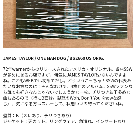
GG RECORD （当店のレーベル）
全商品
JAZZ-US
BLUE NOTE
JAMES TAYLOR / ONE MAN DOG / BS2660 US ORIG.
JAZZ-EU
72年warnerからのリリースされたアメリカ・オリジナル。当店SSW
JAZZ-JP
が多めにあるお店ですが、何気にJAMES TAYLOR少ないんですよ
ね。これもWEBでは初めてだし。どういうこっちゃ！SSWの代表み
たいなお方なのに！そんなわけで、4枚目のアルバム。SSWファンな
JAZZ-VOCAL
ら誰でも好きなんじゃないでしょうかな一枚。チリつき若干多めな
曲もあるので（特にB面は。試聴のWoh, Don’t You Knowな感
J-POP
じ）、気になる方はスルーして、状態いいの待ってくださいね。
ROCK
盤質：B（スレあり、チリつきあり）
ジャケット：天カット、リングウェア、角潰れ、インサートあり。
FOLK,SSW