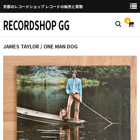
京都のレコードショップ レコードの販売と買取
RECORDSHOP GG
0
Home
JAMES TAYLOR / ONE MAN DOG
マイページ
GGについて
買取について
取り置きなどについて
Categories
New Arrivals
新譜