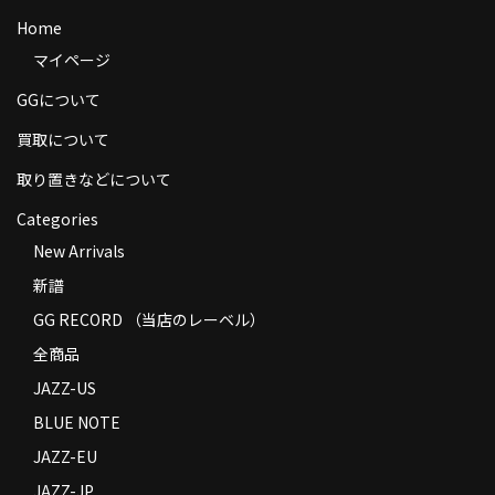
商品の発送
Home
マイページ
お支払い方法
GGについて
返品
買取について
コンディション
取り置きなどについて
Privacy Policy
Categories
New Arrivals
特定商取引法に基づく表示
新譜
Contact
GG RECORD （当店のレーベル）
全商品
JAZZ-US
BLUE NOTE
JAZZ-EU
JAZZ-JP