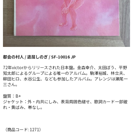
GG RECORD （当店のレーベル）
全商品
JAZZ-US
BLUE NOTE
都会の村人 / 退屈しのぎ / SF-10016 JP
JAZZ-EU
72年victorからリリースされた日本盤。金森幸介、太田ぼう、平野
JAZZ-JP
知太郎によるグループによる唯一のアルバム。駒澤裕城、林立夫、
柳田ヒロ、水谷公生、なども参加したアルバム。アレンジは瀬尾一
三さん。
JAZZ-VOCAL
盤質：B+
J-POP
ジャケット：外・内共にしみ、表背周囲色褪せ、歌詞カード一部破
れ・黄ばみ、帯なし。
ROCK
FOLK,SSW
（商品コード: 1271）