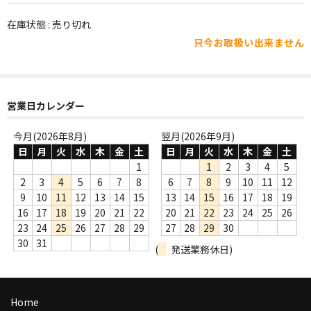
WORLD
在庫状態 : 売り切れ
その他
只今お取扱い出来ません
7INC
レア盤（1万円以上）
営業日カレンダー
Webのみ no.1
今月(2026年8月)
翌月(2026年9月)
Webのみ no.2
日
月
火
水
木
金
土
日
月
火
水
木
金
土
1
1
2
3
4
5
Webのみ no.3
2
3
4
5
6
7
8
6
7
8
9
10
11
12
9
10
11
12
13
14
15
13
14
15
16
17
18
19
Webのみ no.4
16
17
18
19
20
21
22
20
21
22
23
24
25
26
23
24
25
26
27
28
29
27
28
29
30
売り切れ
30
31
(
発送業務休日)
Help
送料
Home