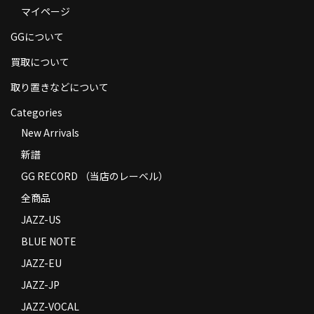
マイページ
商品の発送
GGについて
お支払い方法
買取について
返品
取り置きなどについて
コンディション
Categories
Privacy Policy
New Arrivals
新譜
特定商取引法に基づく表示
GG RECORD （当店のレーベル）
Contact
全商品
JAZZ-US
BLUE NOTE
JAZZ-EU
JAZZ-JP
JAZZ-VOCAL