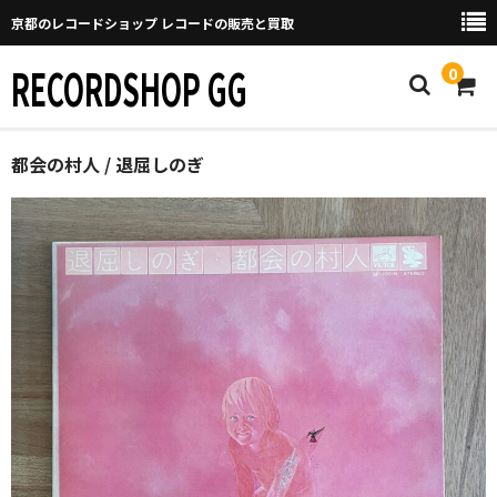
京都のレコードショップ レコードの販売と買取
RECORDSHOP GG
0
Home
都会の村人 / 退屈しのぎ
マイページ
GGについて
買取について
取り置きなどについて
Categories
New Arrivals
新譜