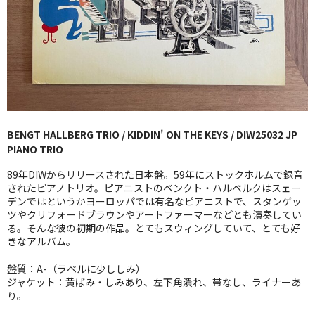
GG RECORD （当店のレーベル）
全商品
JAZZ-US
BLUE NOTE
BENGT HALLBERG TRIO / KIDDIN' ON THE KEYS / DIW25032 JP
JAZZ-EU
PIANO TRIO
JAZZ-JP
89年DIWからリリースされた日本盤。59年にストックホルムで録音
されたピアノトリオ。ピアニストのベンクト・ハルベルクはスェー
JAZZ-VOCAL
デンではというかヨーロッパでは有名なピアニストで、スタンゲッ
ツやクリフォードブラウンやアートファーマーなどとも演奏してい
る。そんな彼の初期の作品。とてもスウィングしていて、とても好
J-POP
きなアルバム。
ROCK
盤質：A-（ラベルに少ししみ）
ジャケット：黄ばみ・しみあり、左下角潰れ、帯なし、ライナーあ
FOLK,SSW
り。