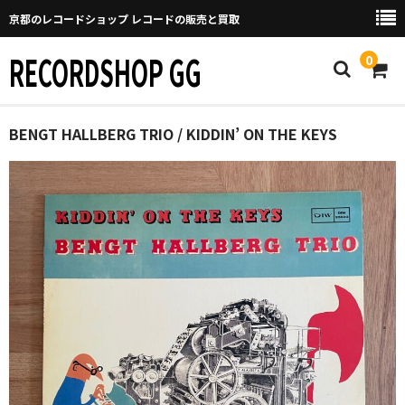
京都のレコードショップ レコードの販売と買取
RECORDSHOP GG
0
Home
BENGT HALLBERG TRIO / KIDDIN’ ON THE KEYS
マイページ
GGについて
買取について
取り置きなどについて
Categories
New Arrivals
新譜