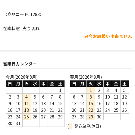
WORLD
その他
（商品コード: 1283）
7INC
在庫状態 : 売り切れ
只今お取扱い出来ません
レア盤（1万円以上）
Webのみ no.1
営業日カレンダー
Webのみ no.2
今月(2026年8月)
翌月(2026年9月)
Webのみ no.3
日
月
火
水
木
金
土
日
月
火
水
木
金
土
Webのみ no.4
1
1
2
3
4
5
2
3
4
5
6
7
8
6
7
8
9
10
11
12
売り切れ
9
10
11
12
13
14
15
13
14
15
16
17
18
19
16
17
18
19
20
21
22
20
21
22
23
24
25
26
Help
23
24
25
26
27
28
29
27
28
29
30
30
31
(
発送業務休日)
送料