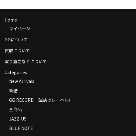
商品の発送
お支払い方法
Home
マイページ
返品
GGについて
コンディション
買取について
Privacy Policy
取り置きなどについて
特定商取引法に基づく表示
Categories
New Arrivals
Contact
新譜
GG RECORD （当店のレーベル）
全商品
JAZZ-US
BLUE NOTE