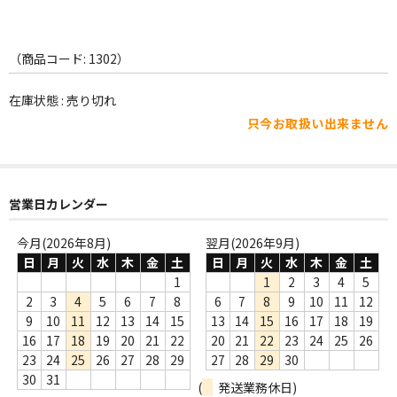
WORLD
その他
（商品コード: 1302）
7INC
在庫状態 : 売り切れ
レア盤（1万円以上）
只今お取扱い出来ません
Webのみ no.1
Webのみ no.2
営業日カレンダー
Webのみ no.3
今月(2026年8月)
翌月(2026年9月)
日
月
火
水
木
金
土
日
月
火
水
木
金
土
Webのみ no.4
1
1
2
3
4
5
2
3
4
5
6
7
8
6
7
8
9
10
11
12
売り切れ
9
10
11
12
13
14
15
13
14
15
16
17
18
19
Help
16
17
18
19
20
21
22
20
21
22
23
24
25
26
23
24
25
26
27
28
29
27
28
29
30
送料
30
31
(
発送業務休日)