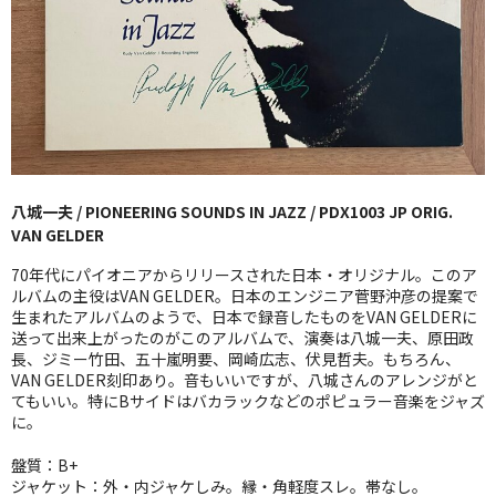
GG RECORD （当店のレーベル）
全商品
JAZZ-US
BLUE NOTE
八城一夫 / PIONEERING SOUNDS IN JAZZ / PDX1003 JP ORIG.
JAZZ-EU
VAN GELDER
JAZZ-JP
70年代にパイオニアからリリースされた日本・オリジナル。このア
ルバムの主役はVAN GELDER。日本のエンジニア菅野沖彦の提案で
JAZZ-VOCAL
生まれたアルバムのようで、日本で録音したものをVAN GELDERに
送って出来上がったのがこのアルバムで、演奏は八城一夫、原田政
長、ジミー竹田、五十嵐明要、岡崎広志、伏見哲夫。もちろん、
J-POP
VAN GELDER刻印あり。音もいいですが、八城さんのアレンジがと
てもいい。特にBサイドはバカラックなどのポピュラー音楽をジャズ
ROCK
に。
FOLK,SSW
盤質：B+
ジャケット：外・内ジャケしみ。縁・角軽度スレ。帯なし。