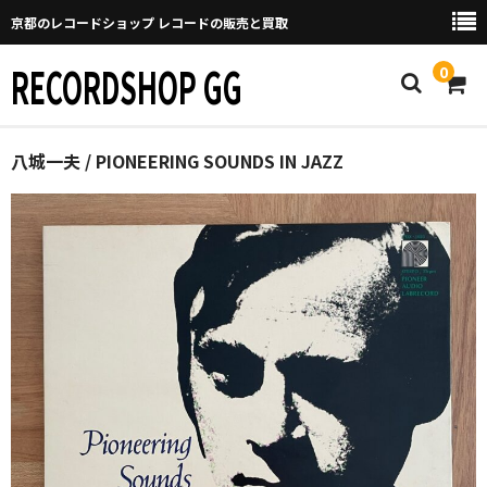
京都のレコードショップ レコードの販売と買取
RECORDSHOP GG
0
Home
八城一夫 / PIONEERING SOUNDS IN JAZZ
マイページ
GGについて
買取について
取り置きなどについて
Categories
New Arrivals
新譜