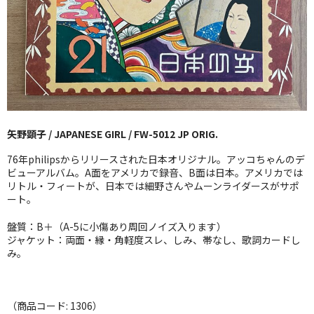
GG RECORD （当店のレーベル）
全商品
JAZZ-US
BLUE NOTE
矢野顕子 / JAPANESE GIRL / FW-5012 JP ORIG.
JAZZ-EU
76年philipsからリリースされた日本オリジナル。アッコちゃんのデ
JAZZ-JP
ビューアルバム。A面をアメリカで録音、B面は日本。アメリカでは
リトル・フィートが、日本では細野さんやムーンライダースがサポ
ート。
JAZZ-VOCAL
盤質：B＋（A-5に小傷あり周回ノイズ入ります）
J-POP
ジャケット：両面・縁・角軽度スレ、しみ、帯なし、歌詞カードし
み。
ROCK
FOLK,SSW
（商品コード: 1306）