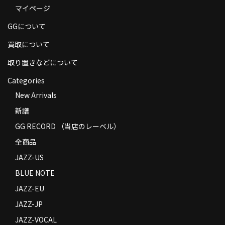
マイページ
商品の発送
GGについて
お支払い方法
買取について
返品
取り置きなどについて
コンディション
Categories
Privacy Policy
New Arrivals
新譜
特定商取引法に基づく表示
GG RECORD （当店のレーベル）
Contact
全商品
JAZZ-US
BLUE NOTE
JAZZ-EU
JAZZ-JP
JAZZ-VOCAL