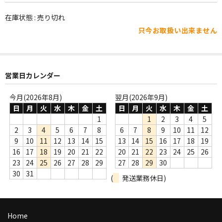
WORLD
在庫状態 : 売り切れ
その他
只今お取扱い出来ません
7INC
レア盤（1万円以上）
営業日カレンダー
Webのみ no.1
今月(2026年8月)
翌月(2026年9月)
Webのみ no.2
日
月
火
水
木
金
土
日
月
火
水
木
金
土
1
1
2
3
4
5
Webのみ no.3
2
3
4
5
6
7
8
6
7
8
9
10
11
12
9
10
11
12
13
14
15
13
14
15
16
17
18
19
Webのみ no.4
16
17
18
19
20
21
22
20
21
22
23
24
25
26
23
24
25
26
27
28
29
27
28
29
30
売り切れ
30
31
(
発送業務休日)
Help
送料
Home