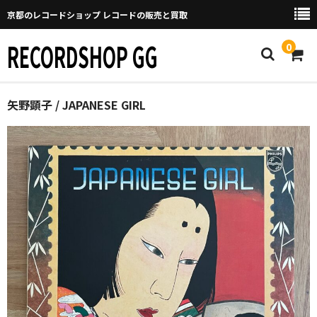
京都のレコードショップ レコードの販売と買取
RECORDSHOP GG
0
Home
矢野顕子 / JAPANESE GIRL
マイページ
GGについて
買取について
取り置きなどについて
Categories
New Arrivals
新譜