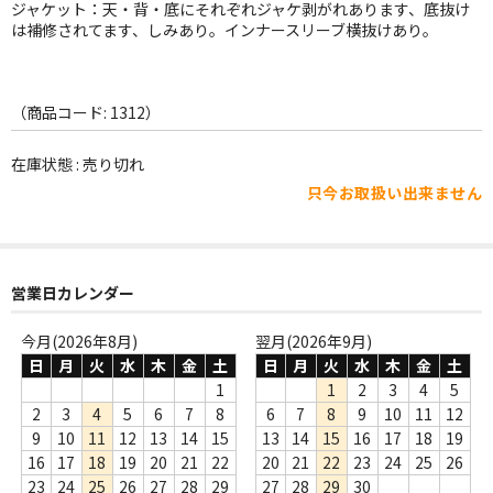
WORLD
ジャケット：天・背・底にそれぞれジャケ剥がれあります、底抜け
は補修されてます、しみあり。インナースリーブ横抜けあり。
その他
7INC
（商品コード: 1312）
レア盤（1万円以上）
在庫状態 : 売り切れ
Webのみ no.1
只今お取扱い出来ません
Webのみ no.2
Webのみ no.3
営業日カレンダー
Webのみ no.4
今月(2026年8月)
翌月(2026年9月)
日
月
火
水
木
金
土
日
月
火
水
木
金
土
売り切れ
1
1
2
3
4
5
2
3
4
5
6
7
8
6
7
8
9
10
11
12
Help
9
10
11
12
13
14
15
13
14
15
16
17
18
19
16
17
18
19
20
21
22
20
21
22
23
24
25
26
送料
23
24
25
26
27
28
29
27
28
29
30