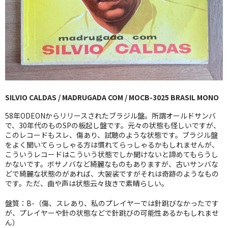
GG RECORD （当店のレーベル）
全商品
JAZZ-US
BLUE NOTE
SILVIO CALDAS / MADRUGADA COM / MOCB-3025 BRASIL MONO
JAZZ-EU
58年ODEONからリリースされたブラジル盤。所謂オールドサンバ
JAZZ-JP
で、30年代のものSPの板起し盤です。元々の状態も怪しいですが、
このレコードもスレ、傷あり、試聴のような状態です。ブラジル盤
をよく聞いてらっしゃる方は慣れてらっしゃるかもしれませんが、
JAZZ-VOCAL
こういうレコードはこういう状態でしか聞けないと諦めてもらうし
かないです。ボサノバなど綺麗なものもありますが、古いサンバな
J-POP
どで綺麗な状態のがあれば、大袈裟ですがそれは奇跡のようなもの
です。ただ、曲や声は状態云々抜きで素晴らしい。
ROCK
盤質：B-（傷、スレあり、私のプレイヤーでは針跳びなかったです
FOLK,SSW
が、プレイヤーや針の状態などで針跳びの可能性あるかもしれませ
ん）