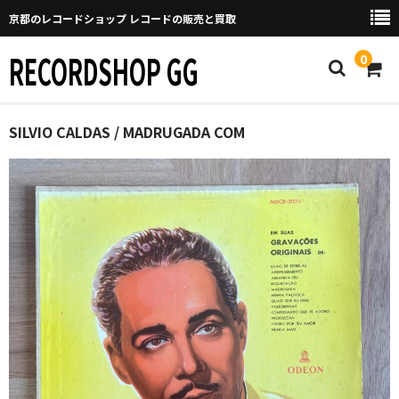
京都のレコードショップ レコードの販売と買取
RECORDSHOP GG
0
Home
SILVIO CALDAS / MADRUGADA COM
マイページ
GGについて
買取について
取り置きなどについて
Categories
New Arrivals
新譜