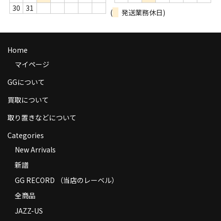
30
31
商品の発送
(
発送業務休日)
お支払い方法
Home
返品
マイページ
コンディション
GGについて
Privacy Policy
買取について
特定商取引法に基づく表示
取り置きなどについて
Contact
Categories
New Arrivals
新譜
GG RECORD （当店のレーベル）
全商品
JAZZ-US