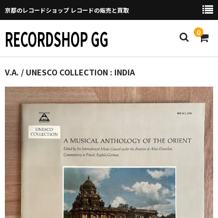
京都のレコードショップ レコードの販売と買取
RECORDSHOP GG
0
Home
V.A. / UNESCO COLLECTION : INDIA
マイページ
GGについて
買取について
取り置きなどについて
Categories
New Arrivals
新譜