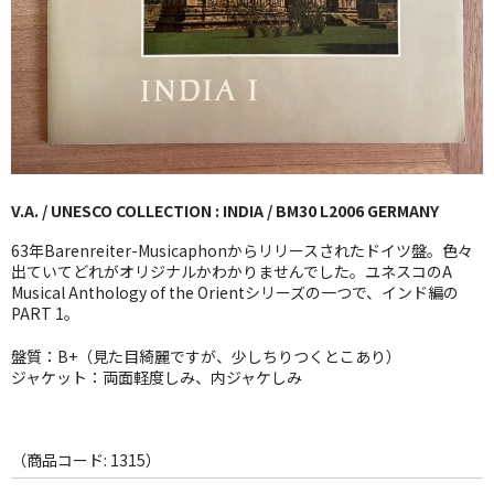
GG RECORD （当店のレーベル）
全商品
JAZZ-US
BLUE NOTE
V.A. / UNESCO COLLECTION : INDIA / BM30 L2006 GERMANY
JAZZ-EU
63年Barenreiter-Musicaphonからリリースされたドイツ盤。色々
JAZZ-JP
出ていてどれがオリジナルかわかりませんでした。ユネスコのA
Musical Anthology of the Orientシリーズの一つで、インド編の
PART 1。
JAZZ-VOCAL
盤質：B+（見た目綺麗ですが、少しちりつくとこあり）
J-POP
ジャケット：両面軽度しみ、内ジャケしみ
ROCK
FOLK,SSW
（商品コード: 1315）