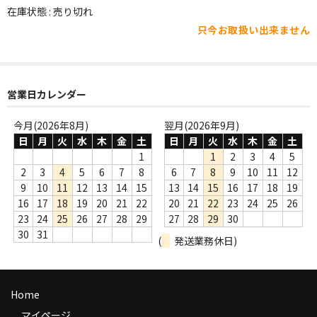
WORLD
在庫状態 : 売り切れ
只今お取扱い出来ません
その他
7INC
レア盤（1万円以上）
営業日カレンダー
Webのみ no.1
今月(2026年8月)
翌月(2026年9月)
日
月
火
水
木
金
土
日
月
火
水
木
金
土
Webのみ no.2
1
1
2
3
4
5
2
3
4
5
6
7
8
6
7
8
9
10
11
12
Webのみ no.3
9
10
11
12
13
14
15
13
14
15
16
17
18
19
16
17
18
19
20
21
22
20
21
22
23
24
25
26
Webのみ no.4
23
24
25
26
27
28
29
27
28
29
30
30
31
(
発送業務休日)
売り切れ
Help
Home
送料
マイページ