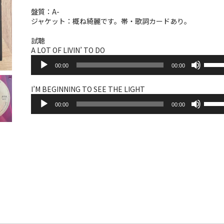
盤質：A-
ジャケット：概ね綺麗です。帯・歌詞カードあり。
試聴
A LOT OF LIVIN’ TO DO
音
ボ
00:00
00:00
声
リ
プ
ュ
レ
ー
I’M BEGINNING TO SEE THE LIGHT
ー
音
ム
ボ
ヤ
00:00
00:00
声
調
リ
ー
プ
節
ュ
レ
に
ー
ー
は
ム
ヤ
上
調
ー
下
節
矢
に
印
は
キ
上
ー
下
を
矢
使
印
っ
キ