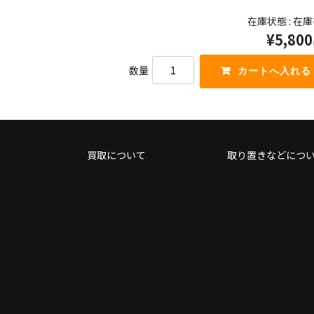
て
ー
在庫状態 : 在
く
を
¥5,800
だ
使
さ
っ
い。
て
数量
く
だ
さ
い。
買取について
取り置きなどにつ