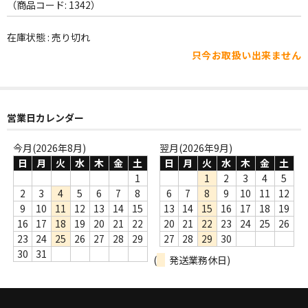
WORLD
（商品コード: 1342）
その他
在庫状態 : 売り切れ
只今お取扱い出来ません
7INC
レア盤（1万円以上）
営業日カレンダー
Webのみ no.1
Webのみ no.2
今月(2026年8月)
翌月(2026年9月)
日
月
火
水
木
金
土
日
月
火
水
木
金
土
Webのみ no.3
1
1
2
3
4
5
2
3
4
5
6
7
8
6
7
8
9
10
11
12
Webのみ no.4
9
10
11
12
13
14
15
13
14
15
16
17
18
19
16
17
18
19
20
21
22
20
21
22
23
24
25
26
売り切れ
23
24
25
26
27
28
29
27
28
29
30
30
31
(
発送業務休日)
Help
送料