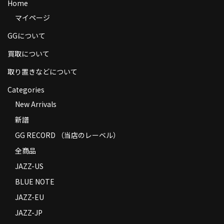
Home
商品の発送
マイページ
お支払い方法
GGについて
返品
買取について
取り置きなどについて
コンディション
Categories
Privacy Policy
New Arrivals
特定商取引法に基づく表示
新譜
GG RECORD （当店のレーベル）
Contact
全商品
JAZZ-US
BLUE NOTE
JAZZ-EU
JAZZ-JP