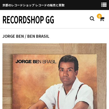
京都のレコードショップ レコードの販売と買取
RECORDSHOP GG
0
Home
JORGE BEN / BEN BRASIL
マイページ
GGについて
買取について
取り置きなどについて
Categories
New Arrivals
新譜