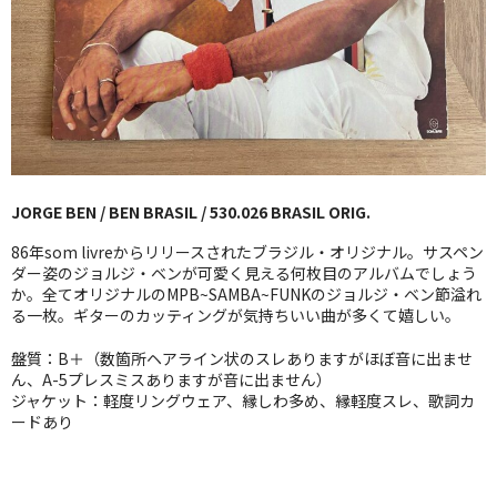
GG RECORD （当店のレーベル）
全商品
JAZZ-US
BLUE NOTE
JORGE BEN / BEN BRASIL / 530.026 BRASIL ORIG.
JAZZ-EU
86年som livreからリリースされたブラジル・オリジナル。サスペン
JAZZ-JP
ダー姿のジョルジ・ベンが可愛く見える何枚目のアルバムでしょう
か。全てオリジナルのMPB~SAMBA~FUNKのジョルジ・ベン節溢れ
る一枚。ギターのカッティングが気持ちいい曲が多くて嬉しい。
JAZZ-VOCAL
盤質：B＋（数箇所ヘアライン状のスレありますがほぼ音に出ませ
J-POP
ん、A-5プレスミスありますが音に出ません）
ジャケット：軽度リングウェア、縁しわ多め、縁軽度スレ、歌詞カ
ROCK
ードあり
FOLK,SSW