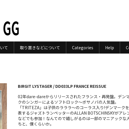
 GG
いて
取り置きなどについて
Categories
Help
C
BIRGIT LYSTAGER / DD033LP FRANCE REISSUE
02年dare-dareからリリースされたフランス・再発盤。デン
クのシンガーによるソフトロック〜ボサノバの人気盤。
「TRITEZA」は子供のラララ〜のコーラス入り!デンマーク
表するジャズトランペッターのALLAN BOTSCHINSKYがアレ
などでも参加！なんてので嬉しがるのは一部のマニアックな
ちと、僕くらいか。