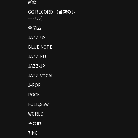
新譜
GG RECORD （当店のレ
ーベル）
全商品
JAZZ-US
BLUE NOTE
JAZZ-EU
JAZZ-JP
JAZZ-VOCAL
J-POP
ROCK
FOLK,SSW
WORLD
その他
7INC