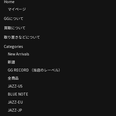
Home
商品の発送
マイページ
お支払い方法
GGについて
返品
買取について
取り置きなどについて
コンディション
Categories
Privacy Policy
New Arrivals
特定商取引法に基づく表示
新譜
GG RECORD （当店のレーベル）
Contact
全商品
JAZZ-US
BLUE NOTE
JAZZ-EU
JAZZ-JP