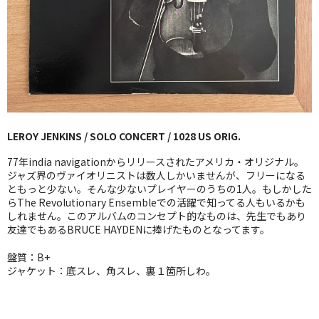
GG RECORD （当店のレーベル）
全商品
JAZZ-US
BLUE NOTE
LEROY JENKINS / SOLO CONCERT / 1028 US ORIG.
JAZZ-EU
77年india navigationからリリースされたアメリカ・オリジナル。
JAZZ-JP
ジャズ界のヴァイオリニストは数人しかいませんが、フリーになる
ともっと少ない。そんな少ないプレイヤーのうちの1人。もしかした
らThe Revolutionary Ensembleでの活躍で知ってる人もいるかも
JAZZ-VOCAL
しれません。このアルバムのコンセプト的なものは、先生でもあり
友達でもあるBRUCE HAYDENに捧げたものとなってます。
J-POP
盤質：B+
ROCK
ジャケット：底スレ、角スレ、裏１箇所しわ。
FOLK,SSW