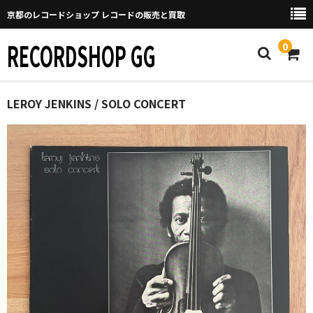
京都のレコードショップ レコードの販売と買取
RECORDSHOP GG
0
Home
LEROY JENKINS / SOLO CONCERT
マイページ
GGについて
買取について
取り置きなどについて
Categories
New Arrivals
新譜