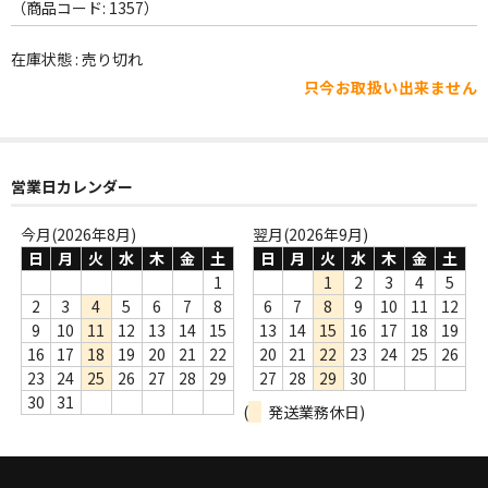
WORLD
（商品コード: 1357）
その他
在庫状態 : 売り切れ
只今お取扱い出来ません
7INC
レア盤（1万円以上）
営業日カレンダー
Webのみ no.1
Webのみ no.2
今月(2026年8月)
翌月(2026年9月)
日
月
火
水
木
金
土
日
月
火
水
木
金
土
Webのみ no.3
1
1
2
3
4
5
2
3
4
5
6
7
8
6
7
8
9
10
11
12
Webのみ no.4
9
10
11
12
13
14
15
13
14
15
16
17
18
19
16
17
18
19
20
21
22
20
21
22
23
24
25
26
売り切れ
23
24
25
26
27
28
29
27
28
29
30
30
31
(
発送業務休日)
Help
送料