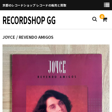
京都のレコードショップ レコードの販売と買取
RECORDSHOP GG
0
Home
JOYCE / REVENDO AMIGOS
マイページ
GGについて
買取について
取り置きなどについて
Categories
New Arrivals
新譜