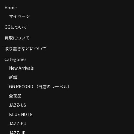
商品の発送
Home
マイページ
お支払い方法
GGについて
返品
買取について
コンディション
取り置きなどについて
Privacy Policy
Categories
New Arrivals
特定商取引法に基づく表示
新譜
Contact
GG RECORD （当店のレーベル）
全商品
JAZZ-US
BLUE NOTE
JAZZ-EU
JAZZ-JP