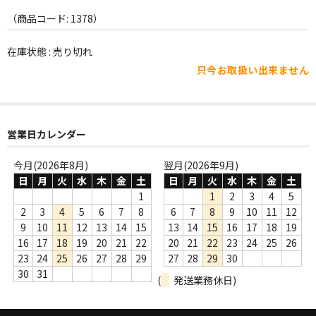
WORLD
（商品コード: 1378）
その他
在庫状態 : 売り切れ
7INC
只今お取扱い出来ません
レア盤（1万円以上）
Webのみ no.1
営業日カレンダー
Webのみ no.2
今月(2026年8月)
翌月(2026年9月)
日
月
火
水
木
金
土
日
月
火
水
木
金
土
Webのみ no.3
1
1
2
3
4
5
Webのみ no.4
2
3
4
5
6
7
8
6
7
8
9
10
11
12
9
10
11
12
13
14
15
13
14
15
16
17
18
19
売り切れ
16
17
18
19
20
21
22
20
21
22
23
24
25
26
23
24
25
26
27
28
29
27
28
29
30
Help
30
31
(
発送業務休日)
送料