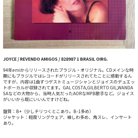
GG RECORD （当店のレーベル）
全商品
JAZZ-US
BLUE NOTE
JOYCE / REVENDO AMIGOS / 828987 1 BRASIL OIRG.
JAZZ-EU
94年emiからリリースされたブラジル・オリジナル。CDメインな時
JAZZ-JP
期にもブラジルではレコードがリリースされてたことに感動するん
ですが、内容は1曲ずつゲストミュージシャンとジョイスのデュエッ
トボーカルが収録されてます。GAL COSTA,GILBERTO GIL,WANDA
JAZZ-VOCAL
SAなどの大物から、当時人気だったAORなMPB歌手など。ジョイス
がいいから既にいいんですけどね。
J-POP
盤質：B+（少しチリつくとこあり。B-1多め）
ROCK
ジャケット：軽度リングウェア、縁しわ多め、角スレ、インサート
あり。
FOLK,SSW