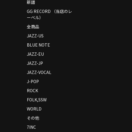
新譜
GG RECORD （当店のレ
ーベル）
全商品
JAZZ-US
BLUE NOTE
JAZZ-EU
JAZZ-JP
JAZZ-VOCAL
J-POP
ROCK
FOLK,SSW
WORLD
その他
7INC