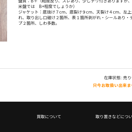
盤質：B＋（軽度反り、スレあり、少しチリ付きありますが、
米盤では B+程度でしょうか）
ジャケット：底抜け７cm、底裂け９cm、天裂け４cm、左上
れ、取り出し口破け２箇所、表１箇所剥がれ・シールあり・
プ２箇所、しわ多数。
在庫状態 : 売
只今お取扱い出来ま
買取について
取り置きなどにつ