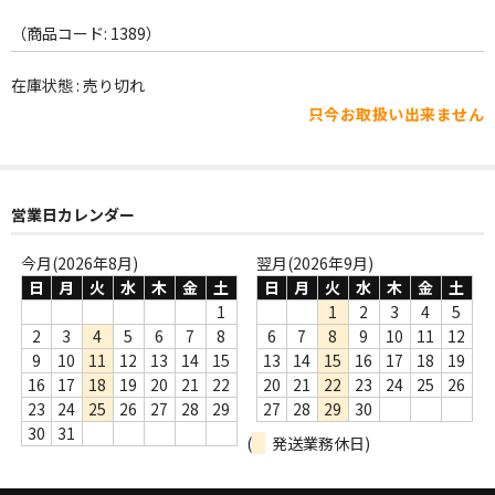
WORLD
（商品コード: 1389）
その他
在庫状態 : 売り切れ
7INC
只今お取扱い出来ません
レア盤（1万円以上）
Webのみ no.1
営業日カレンダー
Webのみ no.2
今月(2026年8月)
翌月(2026年9月)
Webのみ no.3
日
月
火
水
木
金
土
日
月
火
水
木
金
土
1
1
2
3
4
5
Webのみ no.4
2
3
4
5
6
7
8
6
7
8
9
10
11
12
9
10
11
12
13
14
15
13
14
15
16
17
18
19
売り切れ
16
17
18
19
20
21
22
20
21
22
23
24
25
26
23
24
25
26
27
28
29
27
28
29
30
Help
30
31
(
発送業務休日)
送料