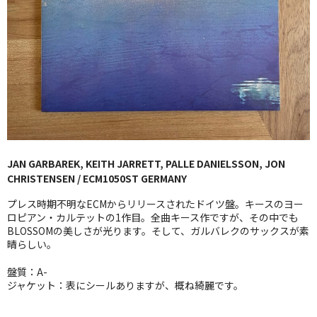
GG RECORD （当店のレーベル）
全商品
JAZZ-US
BLUE NOTE
JAZZ-EU
JAN GARBAREK, KEITH JARRETT, PALLE DANIELSSON, JON
JAZZ-JP
CHRISTENSEN / ECM1050ST GERMANY
JAZZ-VOCAL
プレス時期不明なECMからリリースされたドイツ盤。キースのヨー
ロピアン・カルテットの1作目。全曲キース作ですが、その中でも
BLOSSOMの美しさが光ります。そして、ガルバレクのサックスが素
J-POP
晴らしい。
ROCK
盤質：A-
ジャケット：表にシールありますが、概ね綺麗です。
FOLK,SSW