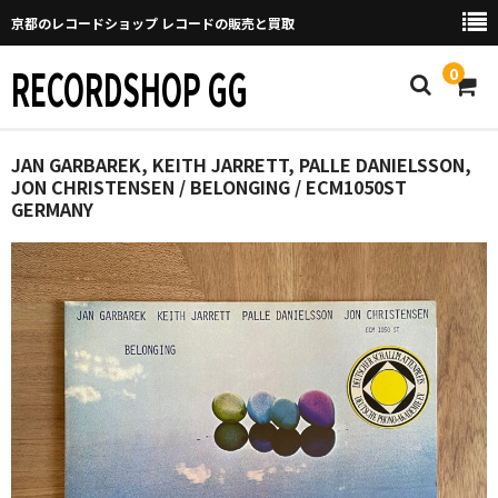
京都のレコードショップ レコードの販売と買取
RECORDSHOP GG
0
Home
JAN GARBAREK, KEITH JARRETT, PALLE DANIELSSON,
JON CHRISTENSEN / BELONGING / ECM1050ST
GERMANY
マイページ
GGについて
買取について
取り置きなどについて
Categories
New Arrivals
新譜