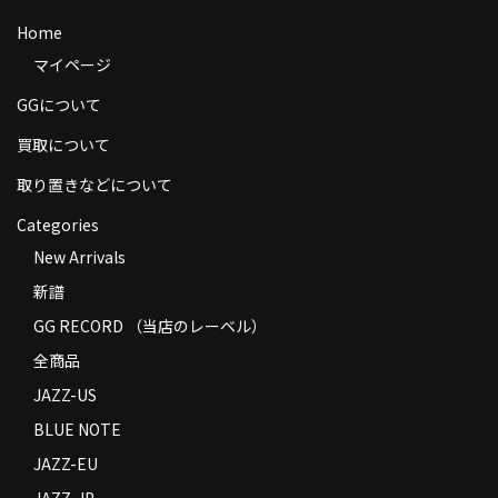
商品の発送
Home
マイページ
お支払い方法
GGについて
返品
買取について
コンディション
取り置きなどについて
Privacy Policy
Categories
特定商取引法に基づく表示
New Arrivals
新譜
Contact
GG RECORD （当店のレーベル）
全商品
JAZZ-US
BLUE NOTE
JAZZ-EU
JAZZ-JP