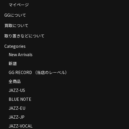
マイページ
商品の発送
GGについて
お支払い方法
買取について
返品
取り置きなどについて
コンディション
Categories
Privacy Policy
New Arrivals
新譜
特定商取引法に基づく表示
GG RECORD （当店のレーベル）
Contact
全商品
JAZZ-US
BLUE NOTE
JAZZ-EU
JAZZ-JP
JAZZ-VOCAL