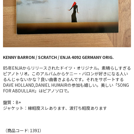
GG RECORD （当店のレーベル）
全商品
JAZZ-US
BLUE NOTE
KENNY BARRON / SCRATCH / ENJA 4092 GERMANY ORIG.
JAZZ-EU
85年ENJAからリリースされたドイツ・オリジナル。素晴らしすぎる
JAZZ-JP
ピアノトリオ。このアルバムからケニー・バロンが好きになる人い
るんじゃないかな？良い曲書きよるんです。それをサポートする
DAVE HOLLAND,DANIEL HUMAIRの参加も嬉しい。美しい「SONG
JAZZ-VOCAL
FOR ABDULLAH」はピアノソロで。
J-POP
盤質：B+
ジャケット：縁軽度スレあります、波打ち軽度あります
ROCK
FOLK,SSW
（商品コード: 1391）