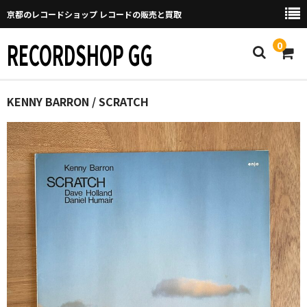
京都のレコードショップ レコードの販売と買取
RECORDSHOP GG
0
Home
KENNY BARRON / SCRATCH
マイページ
GGについて
買取について
取り置きなどについて
Categories
New Arrivals
新譜