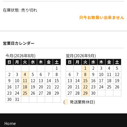
WORLD
在庫状態 : 売り切れ
その他
只今お取扱い出来ません
7INC
レア盤（1万円以上）
営業日カレンダー
Webのみ no.1
今月(2026年8月)
翌月(2026年9月)
Webのみ no.2
日
月
火
水
木
金
土
日
月
火
水
木
金
土
1
1
2
3
4
5
Webのみ no.3
2
3
4
5
6
7
8
6
7
8
9
10
11
12
9
10
11
12
13
14
15
13
14
15
16
17
18
19
Webのみ no.4
16
17
18
19
20
21
22
20
21
22
23
24
25
26
23
24
25
26
27
28
29
27
28
29
30
売り切れ
30
31
(
発送業務休日)
Help
送料
Home