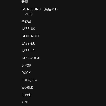
新譜
GG RECORD （当店のレ
ーベル）
全商品
JAZZ-US
BLUE NOTE
JAZZ-EU
JAZZ-JP
JAZZ-VOCAL
J-POP
ROCK
FOLK,SSW
WORLD
その他
7INC