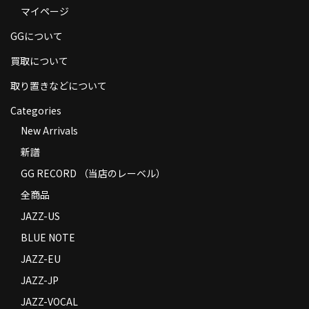
マイページ
商品の発送
GGについて
お支払い方法
買取について
返品
取り置きなどについて
コンディション
Categories
Privacy Policy
New Arrivals
新譜
特定商取引法に基づく表示
GG RECORD （当店のレーベル）
Contact
全商品
JAZZ-US
BLUE NOTE
JAZZ-EU
JAZZ-JP
JAZZ-VOCAL