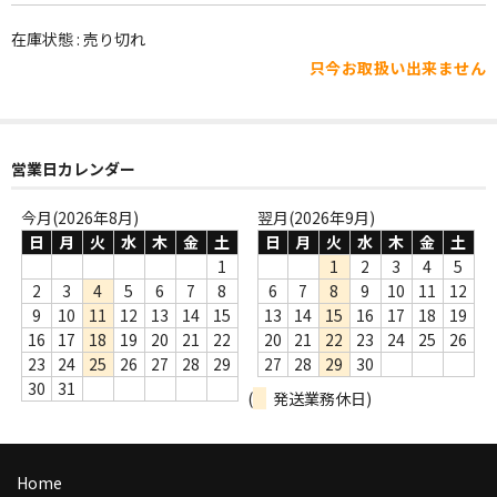
WORLD
在庫状態 : 売り切れ
その他
只今お取扱い出来ません
7INC
レア盤（1万円以上）
営業日カレンダー
Webのみ no.1
今月(2026年8月)
翌月(2026年9月)
Webのみ no.2
日
月
火
水
木
金
土
日
月
火
水
木
金
土
1
1
2
3
4
5
Webのみ no.3
2
3
4
5
6
7
8
6
7
8
9
10
11
12
9
10
11
12
13
14
15
13
14
15
16
17
18
19
Webのみ no.4
16
17
18
19
20
21
22
20
21
22
23
24
25
26
23
24
25
26
27
28
29
27
28
29
30
売り切れ
30
31
(
発送業務休日)
Help
送料
Home