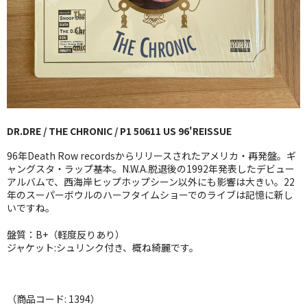
GG RECORD （当店のレーベル）
全商品
JAZZ-US
BLUE NOTE
DR.DRE / THE CHRONIC / P1 50611 US 96'REISSUE
JAZZ-EU
96年Death Row recordsからリリースされたアメリカ・再発盤。ギ
JAZZ-JP
ャングスタ・ラップ基本。N.W.A.脱退後の1992年発表したデビュー
アルバムで、西海岸ヒップホップシーン以外にも影響は大きい。22
年のスーパーボウルのハーフタイムショーでのライブは記憶に新し
JAZZ-VOCAL
いですね。
J-POP
盤質：B+（軽度反りあり）
ジャケット:シュリンク付き、概ね綺麗です。
ROCK
FOLK,SSW
（商品コード: 1394）