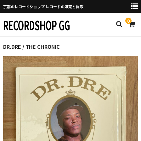
京都のレコードショップ レコードの販売と買取
RECORDSHOP GG
0
Home
DR.DRE / THE CHRONIC
マイページ
GGについて
買取について
取り置きなどについて
Categories
New Arrivals
新譜