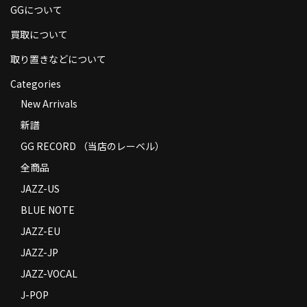
GGについて
商品の発送
買取について
お支払い方法
取り置きなどについて
返品
Categories
コンディション
New Arrivals
新譜
Privacy Policy
GG RECORD （当店のレーベル）
特定商取引法に基づく表示
全商品
Contact
JAZZ-US
BLUE NOTE
JAZZ-EU
JAZZ-JP
JAZZ-VOCAL
J-POP