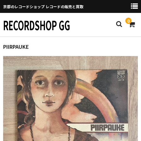
京都のレコードショップ レコードの販売と買取
RECORDSHOP GG
0
Home
PIIRPAUKE
マイページ
GGについて
買取について
取り置きなどについて
Categories
New Arrivals
新譜