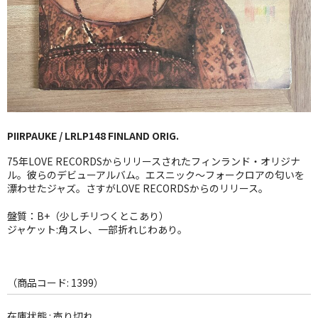
GG RECORD （当店のレーベル）
全商品
JAZZ-US
BLUE NOTE
PIIRPAUKE / LRLP148 FINLAND ORIG.
JAZZ-EU
75年LOVE RECORDSからリリースされたフィンランド・オリジナ
JAZZ-JP
ル。彼らのデビューアルバム。エスニック〜フォークロアの匂いを
漂わせたジャズ。さすがLOVE RECORDSからのリリース。
JAZZ-VOCAL
盤質：B+（少しチリつくとこあり）
ジャケット:角スレ、一部折れじわあり。
J-POP
ROCK
（商品コード: 1399）
FOLK,SSW
在庫状態 : 売り切れ