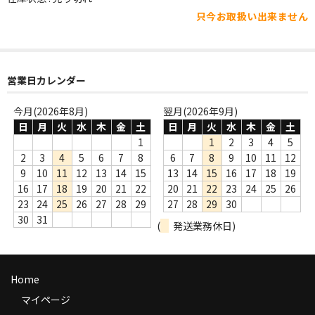
WORLD
只今お取扱い出来ません
その他
7INC
営業日カレンダー
レア盤（1万円以上）
今月(2026年8月)
翌月(2026年9月)
Webのみ no.1
日
月
火
水
木
金
土
日
月
火
水
木
金
土
1
1
2
3
4
5
Webのみ no.2
2
3
4
5
6
7
8
6
7
8
9
10
11
12
9
10
11
12
13
14
15
13
14
15
16
17
18
19
Webのみ no.3
16
17
18
19
20
21
22
20
21
22
23
24
25
26
23
24
25
26
27
28
29
27
28
29
30
Webのみ no.4
30
31
(
発送業務休日)
売り切れ
Help
Home
送料
マイページ