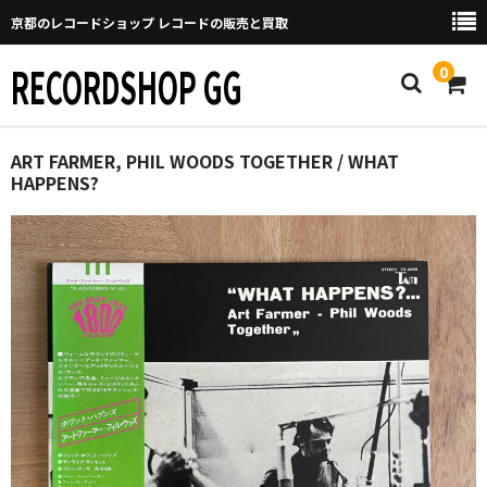
京都のレコードショップ レコードの販売と買取
RECORDSHOP GG
0
Home
ART FARMER, PHIL WOODS TOGETHER / WHAT
HAPPENS?
マイページ
GGについて
買取について
取り置きなどについて
Categories
New Arrivals
新譜