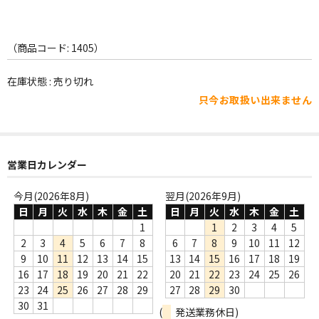
WORLD
その他
（商品コード: 1405）
7INC
在庫状態 : 売り切れ
レア盤（1万円以上）
只今お取扱い出来ません
Webのみ no.1
Webのみ no.2
営業日カレンダー
Webのみ no.3
今月(2026年8月)
翌月(2026年9月)
日
月
火
水
木
金
土
日
月
火
水
木
金
土
Webのみ no.4
1
1
2
3
4
5
売り切れ
2
3
4
5
6
7
8
6
7
8
9
10
11
12
9
10
11
12
13
14
15
13
14
15
16
17
18
19
Help
16
17
18
19
20
21
22
20
21
22
23
24
25
26
23
24
25
26
27
28
29
27
28
29
30
送料
30
31
(
発送業務休日)