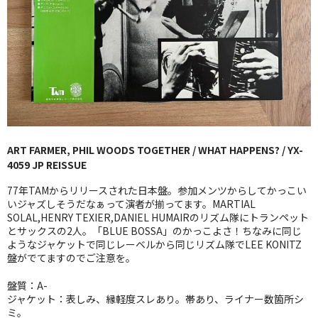
GG RECORD （当店のレーベル）
全商品
JAZZ-US
BLUE NOTE
JAZZ-EU
ART FARMER, PHIL WOODS TOGETHER / WHAT HAPPENS? / YX-
4059 JP REISSUE
JAZZ-JP
77年TAMからリリースされた日本盤。参加メンツからしてかっこい
JAZZ-VOCAL
いジャズしそうだなぁって演者が揃ってます。MARTIAL
SOLAL,HENRY TEXIER,DANIEL HUMAIRのリズム隊にトランペット
とサックスの2人。「BLUE BOSSA」のかっこよさ！ちなみに同じ
J-POP
ようなジャケットで同じレーベルから同じリズム隊でLEE KONITZ
盤がでてますのでご注意を。
ROCK
盤質：A-
FOLK,SSW
ジャケット：表しみ、縁軽度スレあり。帯あり、ライナー数箇所シ
ミ。