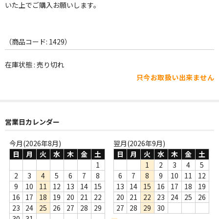
WORLD
いた上でご購入お願いします。
その他
（商品コード: 1429）
7INC
レア盤（1万円以上）
在庫状態 : 売り切れ
只今お取扱い出来ません
Webのみ no.1
Webのみ no.2
営業日カレンダー
Webのみ no.3
今月(2026年8月)
翌月(2026年9月)
Webのみ no.4
日
月
火
水
木
金
土
日
月
火
水
木
金
土
1
1
2
3
4
5
売り切れ
2
3
4
5
6
7
8
6
7
8
9
10
11
12
9
10
11
12
13
14
15
13
14
15
16
17
18
19
Help
16
17
18
19
20
21
22
20
21
22
23
24
25
26
送料
23
24
25
26
27
28
29
27
28
29
30
30
31