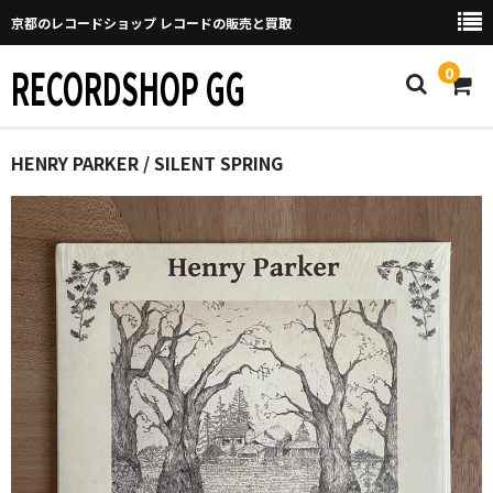
京都のレコードショップ レコードの販売と買取
RECORDSHOP GG
0
Home
HENRY PARKER / SILENT SPRING
マイページ
GGについて
買取について
取り置きなどについて
Categories
New Arrivals
新譜