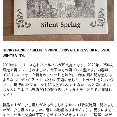
GG RECORD （当店のレーベル）
全商品
JAZZ-US
BLUE NOTE
HENRY PARKER / SILENT SPRING / PRIVATE PRESS UK REISSUE
JAZZ-EU
WIHTE VINYL
JAZZ-JP
2019年にリリースされたアルバムが即完売となり、2023年に250枚
限定で再プレスされました。今回はその再プレス盤です。内容は、
JAZZ-VOCAL
イギリスのフォーク特有のアシッドを帯た曲の後に晴れ間を感じる
ようなメロディが入っていたりの王道の感じと、トラッドを2曲カヴ
ァー。現行のUKフォークを語る上では欠かせない一枚と思います。
J-POP
ちなみに日本では当店だけの取り扱い！キラキラ！どうぞお見逃し
なく！
ROCK
新品ですが、少し反りがあるかもしれません（1枚試聴用に開けまし
FOLK,SSW
たが、少し反ってました。音には影響ありません。）。反りによる
キャンセル・交換は不可とさせていただきますので、ご理解いただ