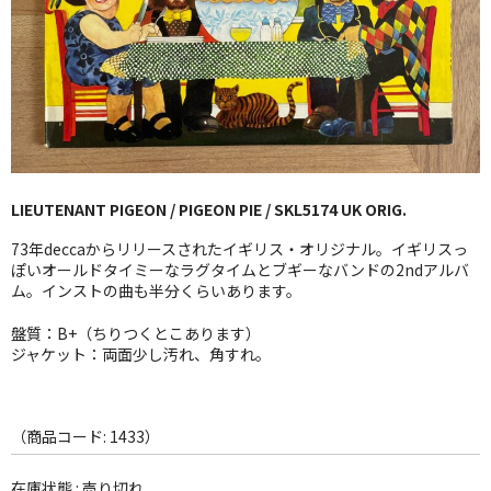
GG RECORD （当店のレーベル）
全商品
JAZZ-US
BLUE NOTE
LIEUTENANT PIGEON / PIGEON PIE / SKL5174 UK ORIG.
JAZZ-EU
73年deccaからリリースされたイギリス・オリジナル。イギリスっ
JAZZ-JP
ぽいオールドタイミーなラグタイムとブギーなバンドの2ndアルバ
ム。インストの曲も半分くらいあります。
JAZZ-VOCAL
盤質：B+（ちりつくとこあります）
ジャケット：両面少し汚れ、角すれ。
J-POP
ROCK
（商品コード: 1433）
FOLK,SSW
在庫状態 : 売り切れ