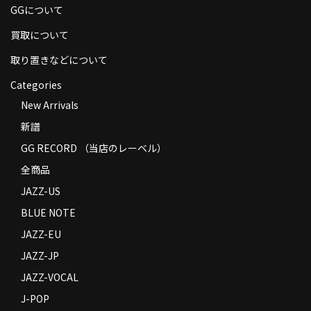
GGについて
商品の発送
買取について
お支払い方法
取り置きなどについて
返品
Categories
コンディション
New Arrivals
新譜
Privacy Policy
GG RECORD （当店のレーベル）
特定商取引法に基づく表示
全商品
Contact
JAZZ-US
BLUE NOTE
JAZZ-EU
JAZZ-JP
JAZZ-VOCAL
J-POP