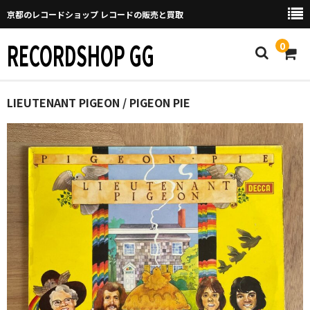
京都のレコードショップ レコードの販売と買取
RECORDSHOP GG
0
Home
LIEUTENANT PIGEON / PIGEON PIE
マイページ
GGについて
買取について
取り置きなどについて
Categories
New Arrivals
新譜