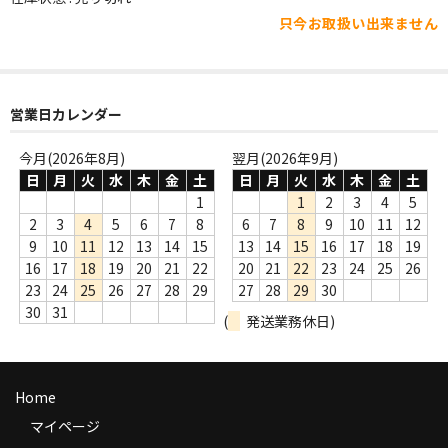
WORLD
只今お取扱い出来ません
その他
7INC
営業日カレンダー
レア盤（1万円以上）
今月(2026年8月)
翌月(2026年9月)
Webのみ no.1
日
月
火
水
木
金
土
日
月
火
水
木
金
土
1
1
2
3
4
5
Webのみ no.2
2
3
4
5
6
7
8
6
7
8
9
10
11
12
9
10
11
12
13
14
15
13
14
15
16
17
18
19
Webのみ no.3
16
17
18
19
20
21
22
20
21
22
23
24
25
26
23
24
25
26
27
28
29
27
28
29
30
Webのみ no.4
30
31
(
発送業務休日)
売り切れ
Help
Home
送料
マイページ