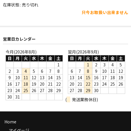
WORLD
在庫状態 : 売り切れ
只今お取扱い出来ません
その他
7INC
レア盤（1万円以上）
営業日カレンダー
Webのみ no.1
今月(2026年8月)
翌月(2026年9月)
日
月
火
水
木
金
土
日
月
火
水
木
金
土
Webのみ no.2
1
1
2
3
4
5
2
3
4
5
6
7
8
6
7
8
9
10
11
12
Webのみ no.3
9
10
11
12
13
14
15
13
14
15
16
17
18
19
16
17
18
19
20
21
22
20
21
22
23
24
25
26
Webのみ no.4
23
24
25
26
27
28
29
27
28
29
30
30
31
(
発送業務休日)
売り切れ
Help
Home
送料
マイページ