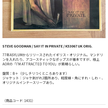
GG RECORD （当店のレーベル）
全商品
JAZZ-US
BLUE NOTE
STEVE GOODMAN / SAY IT IN PRIVATE / K53067 UK ORIG.
JAZZ-EU
77年ASYLUMからリリースされたイギリス・オリジナル。マンドリ
JAZZ-JP
ンを入れたり、アコースティックなポップスが基本ですが、極上
AORの「I’M ATTRACTED TO YOU」が素晴らしい。
JAZZ-VOCAL
盤質：B＋（少しチリつくところあります）
ジャケット：ジャケ剥がれ3箇所あり、軽度縁・角にすれ・しわ・、
J-POP
オリジナルインナースリーブあり。
ROCK
FOLK,SSW
（商品コード: 1431）