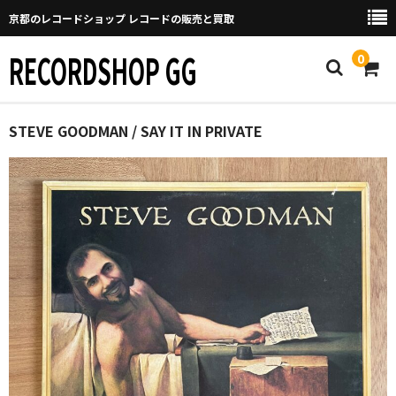
京都のレコードショップ レコードの販売と買取
RECORDSHOP GG
0
Home
STEVE GOODMAN / SAY IT IN PRIVATE
マイページ
GGについて
買取について
取り置きなどについて
Categories
New Arrivals
新譜