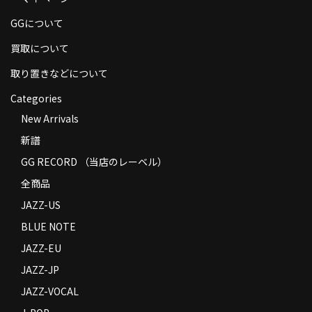
商品の発送
GGについて
お支払い方法
買取について
返品
取り置きなどについて
Categories
コンディション
New Arrivals
Privacy Policy
新譜
特定商取引法に基づく表示
GG RECORD （当店のレーベル）
全商品
Contact
JAZZ-US
BLUE NOTE
JAZZ-EU
JAZZ-JP
JAZZ-VOCAL