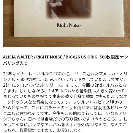
GG RECORD （当店のレーベル）
全商品
JAZZ-US
BLUE NOTE
ALICIA WALTER / RIGHT NOISE / BIG026 US ORIG. 500枚限定 ナン
JAZZ-EU
バリング入り
JAZZ-JP
23年マイナーレーベルBIG EGOからリリースされたアメリカ・オリ
ジナル・500枚限定。Oshwaというバンドをしていたようですが、
JAZZ-VOCAL
21年にソロアルバムをリリース。そして、今回の2ndアルバムとな
ります。しかしながら、1stアルバムから音楽性は大きく変わって、
まとっていたものを捨てて本来の彼女自身で勝負に挑んだようなオ
J-POP
ーソドックスなな音楽になってます。ソウルフルなピアノ弾きの
SSWとなって、これにバラードのヒット曲があれば女性版ビリージ
ROCK
ョエルと言われそうです。今後もこの路線で行ってほしいなぁアリ
シアちゃん。日本では当店だけの取り扱いです（今のところ）。し
FOLK,SSW
かしこんなにポップなアルバムを大手が扱わないなんて、なんてこ
っちゃ。数量限定ですので、お見逃しなく。