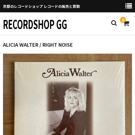
京都のレコードショップ レコードの販売と買取
RECORDSHOP GG
0
Home
ALICIA WALTER / RIGHT NOISE
マイページ
GGについて
買取について
取り置きなどについて
Categories
New Arrivals
新譜