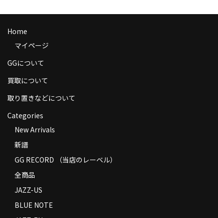
商品の発送
お支払い方法
Home
マイページ
返品
GGについて
コンディション
買取について
Privacy Policy
取り置きなどについて
特定商取引法に基づく表示
Categories
New Arrivals
Contact
新譜
GG RECORD （当店のレーベル）
全商品
JAZZ-US
BLUE NOTE