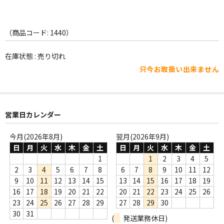
WORLD
その他
（商品コード: 1440）
7INC
在庫状態 : 売り切れ
レア盤（1万円以上）
只今お取扱い出来ません
Webのみ no.1
Webのみ no.2
営業日カレンダー
Webのみ no.3
今月(2026年8月)
翌月(2026年9月)
日
月
火
水
木
金
土
日
月
火
水
木
金
土
Webのみ no.4
1
1
2
3
4
5
2
3
4
5
6
7
8
6
7
8
9
10
11
12
売り切れ
9
10
11
12
13
14
15
13
14
15
16
17
18
19
Help
16
17
18
19
20
21
22
20
21
22
23
24
25
26
23
24
25
26
27
28
29
27
28
29
30
送料
30
31
(
発送業務休日)