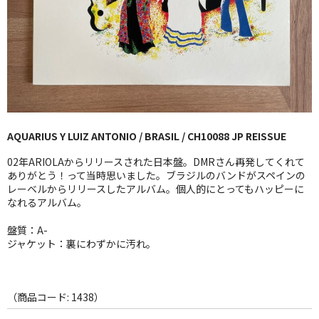
GG RECORD （当店のレーベル）
全商品
JAZZ-US
BLUE NOTE
AQUARIUS Y LUIZ ANTONIO / BRASIL / CH10088 JP REISSUE
JAZZ-EU
02年ARIOLAからリリースされた日本盤。DMRさん再発してくれて
JAZZ-JP
ありがとう！って当時思いました。ブラジルのバンドがスペインの
レーベルからリリースしたアルバム。個人的にとってもハッピーに
なれるアルバム。
JAZZ-VOCAL
盤質：A-
J-POP
ジャケット：裏にわずかに汚れ。
ROCK
FOLK,SSW
（商品コード: 1438）