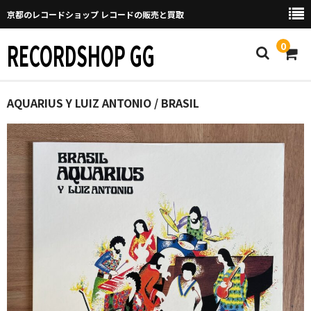
京都のレコードショップ レコードの販売と買取
RECORDSHOP GG
0
Home
AQUARIUS Y LUIZ ANTONIO / BRASIL
マイページ
GGについて
買取について
取り置きなどについて
Categories
New Arrivals
新譜