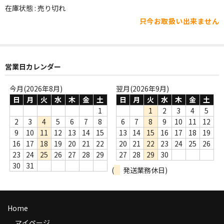
WORLD
在庫状態 : 売り切れ
只今お取扱い出来ません
その他
7INC
レア盤（1万円以上）
営業日カレンダー
Webのみ no.1
今月(2026年8月)
翌月(2026年9月)
日
月
火
水
木
金
土
日
月
火
水
木
金
土
Webのみ no.2
1
1
2
3
4
5
2
3
4
5
6
7
8
6
7
8
9
10
11
12
Webのみ no.3
9
10
11
12
13
14
15
13
14
15
16
17
18
19
16
17
18
19
20
21
22
20
21
22
23
24
25
26
Webのみ no.4
23
24
25
26
27
28
29
27
28
29
30
30
31
(
発送業務休日)
売り切れ
Help
Home
送料
マイページ