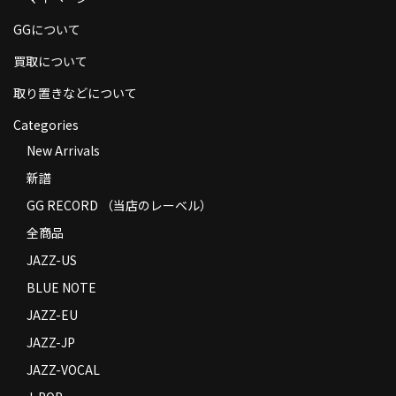
商品の発送
GGについて
お支払い方法
買取について
返品
取り置きなどについて
Categories
コンディション
New Arrivals
Privacy Policy
新譜
特定商取引法に基づく表示
GG RECORD （当店のレーベル）
全商品
Contact
JAZZ-US
BLUE NOTE
JAZZ-EU
JAZZ-JP
JAZZ-VOCAL