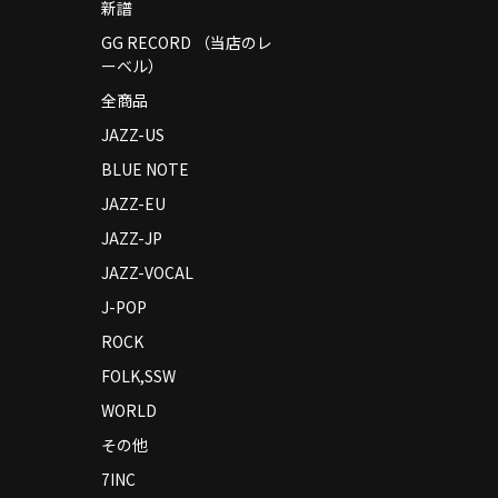
新譜
GG RECORD （当店のレ
ーベル）
全商品
JAZZ-US
BLUE NOTE
JAZZ-EU
JAZZ-JP
JAZZ-VOCAL
J-POP
ROCK
FOLK,SSW
WORLD
その他
7INC