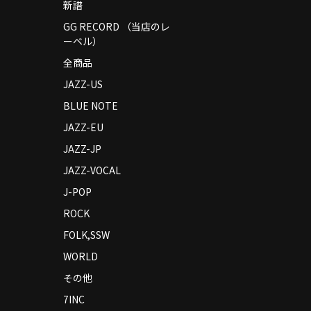
新譜
GG RECORD （当店のレ
ーベル）
全商品
JAZZ-US
BLUE NOTE
JAZZ-EU
JAZZ-JP
JAZZ-VOCAL
J-POP
ROCK
FOLK,SSW
WORLD
その他
7INC