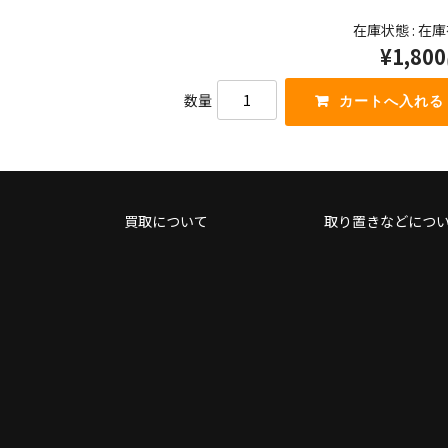
っ
キ
在庫状態 : 在
て
ー
く
¥1,800
を
だ
使
さ
っ
数量
い。
て
く
だ
さ
い。
買取について
取り置きなどにつ