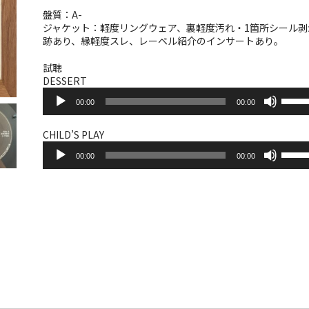
盤質：A-
ジャケット：軽度リングウェア、裏軽度汚れ・1箇所シール剥
跡あり、縁軽度スレ、レーベル紹介のインサートあり。
試聴
DESSERT
音
ボ
00:00
00:00
声
リ
プ
ュ
レ
ー
CHILD’S PLAY
ー
音
ム
ボ
ヤ
00:00
00:00
声
調
リ
ー
プ
節
ュ
レ
に
ー
ー
は
ム
ヤ
上
調
ー
下
節
矢
に
印
は
キ
上
ー
下
を
矢
使
印