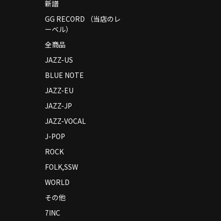
新譜
GG RECORD （当店のレ
ーベル）
全商品
JAZZ-US
BLUE NOTE
JAZZ-EU
JAZZ-JP
JAZZ-VOCAL
J-POP
ROCK
FOLK,SSW
WORLD
その他
7INC