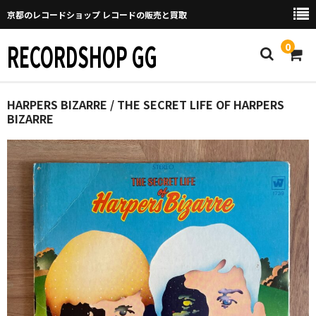
京都のレコードショップ レコードの販売と買取
RECORDSHOP GG
0
Home
HARPERS BIZARRE / THE SECRET LIFE OF HARPERS
BIZARRE
マイページ
GGについて
買取について
取り置きなどについて
Categories
New Arrivals
新譜