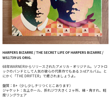
GG RECORD （当店のレーベル）
全商品
JAZZ-US
BLUE NOTE
JAZZ-EU
HARPERS BIZARRE / THE SECRET LIFE OF HARPERS BIZARRE /
WS1739 US ORIG.
JAZZ-JP
68年WARNERからリリースされたアメリカ・オリジナル。ソフトロ
JAZZ-VOCAL
ックのバンドとして人気の彼らの代表作でもある３rdアルバム。と
にかく「THE DRIFTER」で癒されましょうよ。
J-POP
盤質：B+（少し少しチリつくとこあります）
ジャケット：左上ホール、折れジワ大きく２ヶ所、縁・角すれ、軽
ROCK
度リングウェア
FOLK,SSW