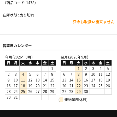
WORLD
（商品コード: 1478）
その他
在庫状態 : 売り切れ
只今お取扱い出来ません
7INC
レア盤（1万円以上）
Webのみ no.1
営業日カレンダー
Webのみ no.2
今月(2026年8月)
翌月(2026年9月)
日
月
火
水
木
金
土
日
月
火
水
木
金
土
Webのみ no.3
1
1
2
3
4
5
2
3
4
5
6
7
8
6
7
8
9
10
11
12
Webのみ no.4
9
10
11
12
13
14
15
13
14
15
16
17
18
19
16
17
18
19
20
21
22
20
21
22
23
24
25
26
売り切れ
23
24
25
26
27
28
29
27
28
29
30
30
31
(
発送業務休日)
Help
送料