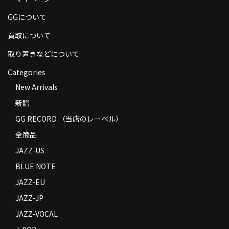
商品の発送
GGについて
お支払い方法
買取について
返品
取り置きなどについて
Categories
コンディション
New Arrivals
Privacy Policy
新譜
特定商取引法に基づく表示
GG RECORD （当店のレーベル）
全商品
Contact
JAZZ-US
BLUE NOTE
JAZZ-EU
JAZZ-JP
JAZZ-VOCAL