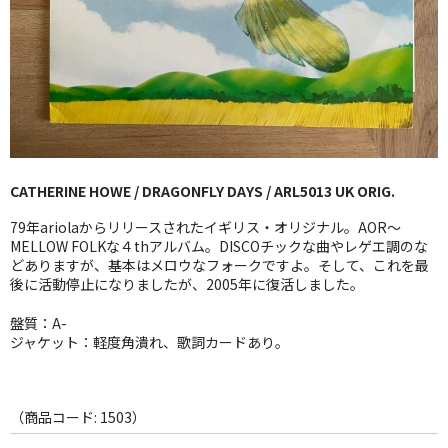
GG RECORD （当店のレーベル）
全商品
JAZZ-US
BLUE NOTE
CATHERINE HOWE / DRAGONFLY DAYS / ARL5013 UK ORIG.
JAZZ-EU
79年ariolaからリリースされたイギリス・オリジナル。AOR〜
JAZZ-JP
MELLOW FOLKな４thアルバム。DISCOチックな曲やレゲエ調のな
どありますが、基本はメロウなフォークですよ。そして、これを最
後に活動停止になりましたが、2005年に復活しました。
JAZZ-VOCAL
盤質：A-
J-POP
ジャケット：軽度角潰れ、歌詞カードあり。
ROCK
FOLK,SSW
（商品コード: 1503）