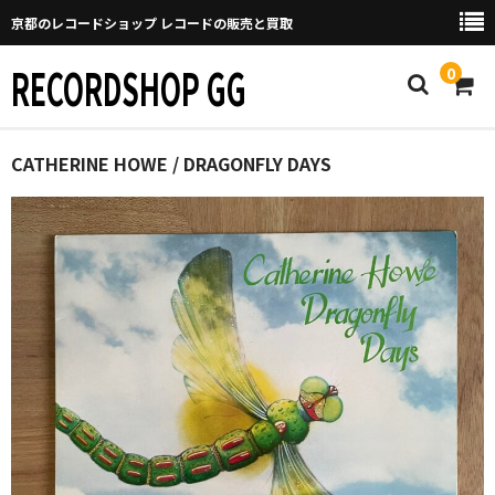
京都のレコードショップ レコードの販売と買取
RECORDSHOP GG
0
Home
CATHERINE HOWE / DRAGONFLY DAYS
マイページ
GGについて
買取について
取り置きなどについて
Categories
New Arrivals
新譜