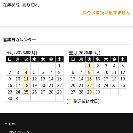
WORLD
在庫状態 : 売り切れ
只今お取扱い出来ません
その他
7INC
レア盤（1万円以上）
営業日カレンダー
Webのみ no.1
今月(2026年8月)
翌月(2026年9月)
日
月
火
水
木
金
土
日
月
火
水
木
金
土
Webのみ no.2
1
1
2
3
4
5
2
3
4
5
6
7
8
6
7
8
9
10
11
12
Webのみ no.3
9
10
11
12
13
14
15
13
14
15
16
17
18
19
16
17
18
19
20
21
22
20
21
22
23
24
25
26
Webのみ no.4
23
24
25
26
27
28
29
27
28
29
30
30
31
(
発送業務休日)
売り切れ
Help
Home
送料
マイページ