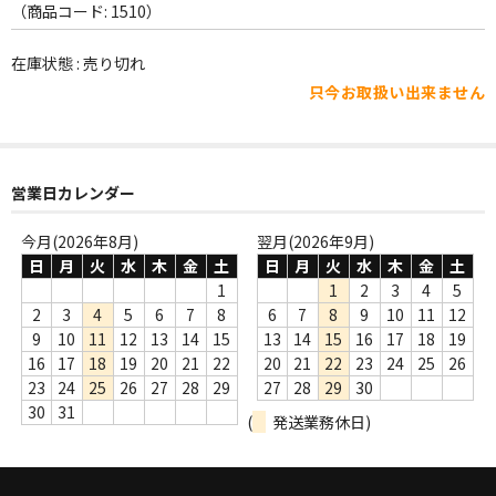
WORLD
（商品コード: 1510）
その他
在庫状態 : 売り切れ
只今お取扱い出来ません
7INC
レア盤（1万円以上）
Webのみ no.1
営業日カレンダー
Webのみ no.2
今月(2026年8月)
翌月(2026年9月)
日
月
火
水
木
金
土
日
月
火
水
木
金
土
Webのみ no.3
1
1
2
3
4
5
2
3
4
5
6
7
8
6
7
8
9
10
11
12
Webのみ no.4
9
10
11
12
13
14
15
13
14
15
16
17
18
19
16
17
18
19
20
21
22
20
21
22
23
24
25
26
売り切れ
23
24
25
26
27
28
29
27
28
29
30
30
31
(
発送業務休日)
Help
送料