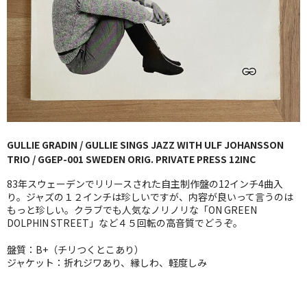
GG RECORD （当店のレーベル）
全商品
JAZZ-US
BLUE NOTE
JAZZ-EU
GULLIE GRADIN / GULLIE SINGS JAZZ WITH ULF JOHANSSON
TRIO / GGEP-001 SWEDEN ORIG. PRIVATE PRESS 12INC
JAZZ-JP
83年スウェーデンでリリースされた自主制作盤の12インチ4曲入
JAZZ-VOCAL
り。ジャズの１２インチは珍しいですが、内容が良いって言うのは
もっと珍しい。クラブでも人気なノリノリな「ON GREEN
DOLPHIN STREET」など４５回転の高音質でどうぞ。
J-POP
盤質：B+（チリつくとこあり）
ROCK
ジャケット：折れジワあり、縁しわ、軽度しみ
FOLK,SSW