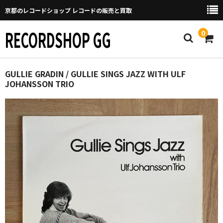
京都のレコードショップ レコードの販売と買取
RECORDSHOP GG
0
Home
GULLIE GRADIN / GULLIE SINGS JAZZ WITH ULF
JOHANSSON TRIO
マイページ
GGについて
買取について
取り置きなどについて
Categories
New Arrivals
新譜