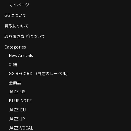
マイページ
商品の発送
GGについて
お支払い方法
買取について
返品
取り置きなどについて
コンディション
Categories
Privacy Policy
New Arrivals
新譜
特定商取引法に基づく表示
GG RECORD （当店のレーベル）
Contact
全商品
JAZZ-US
BLUE NOTE
JAZZ-EU
JAZZ-JP
JAZZ-VOCAL