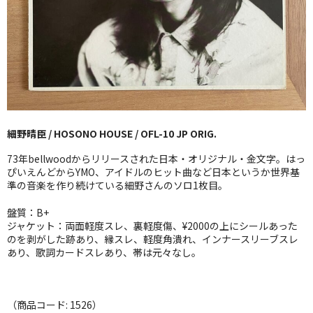
GG RECORD （当店のレーベル）
全商品
JAZZ-US
BLUE NOTE
細野晴臣 / HOSONO HOUSE / OFL-10 JP ORIG.
JAZZ-EU
73年bellwoodからリリースされた日本・オリジナル・金文字。はっ
JAZZ-JP
ぴいえんどからYMO、アイドルのヒット曲など日本というか世界基
準の音楽を作り続けている細野さんのソロ1枚目。
JAZZ-VOCAL
盤質：B+
ジャケット：両面軽度スレ、裏軽度傷、¥2000の上にシールあった
J-POP
のを剥がした跡あり、縁スレ、軽度角潰れ、インナースリーブスレ
あり、歌詞カードスレあり、帯は元々なし。
ROCK
FOLK,SSW
（商品コード: 1526）