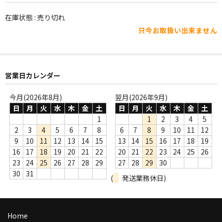
WORLD
在庫状態 : 売り切れ
その他
只今お取扱い出来ません
7INC
レア盤（1万円以上）
営業日カレンダー
Webのみ no.1
今月(2026年8月)
翌月(2026年9月)
Webのみ no.2
日
月
火
水
木
金
土
日
月
火
水
木
金
土
1
1
2
3
4
5
Webのみ no.3
2
3
4
5
6
7
8
6
7
8
9
10
11
12
9
10
11
12
13
14
15
13
14
15
16
17
18
19
Webのみ no.4
16
17
18
19
20
21
22
20
21
22
23
24
25
26
23
24
25
26
27
28
29
27
28
29
30
売り切れ
30
31
(
発送業務休日)
Help
送料
Home