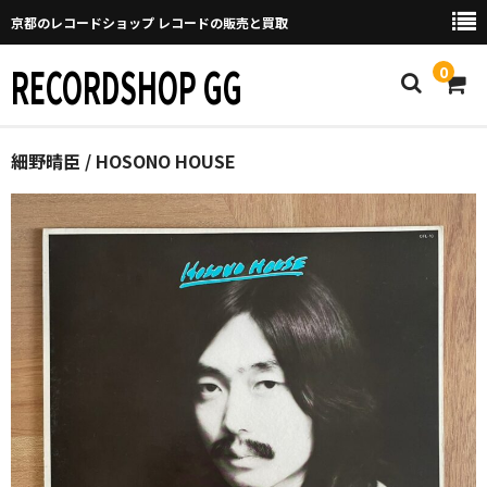
京都のレコードショップ レコードの販売と買取
RECORDSHOP GG
0
Home
細野晴臣 / HOSONO HOUSE
マイページ
GGについて
買取について
取り置きなどについて
Categories
New Arrivals
新譜