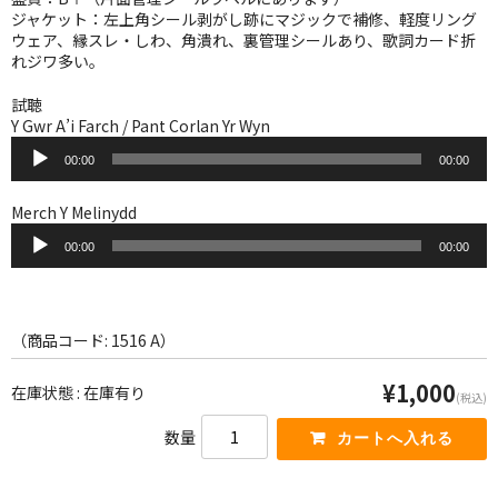
WORLD
ジャケット：左上角シール剥がし跡にマジックで補修、軽度リング
ウェア、縁スレ・しわ、角潰れ、裏管理シールあり、歌詞カード折
その他
れジワ多い。
7INC
試聴
Y Gwr A’i Farch / Pant Corlan Yr Wyn
レア盤（1万円以上）
音
00:00
00:00
声
プ
Webのみ no.1
レ
Merch Y Melinydd
ー
音
Webのみ no.2
ヤ
00:00
00:00
声
ー
プ
Webのみ no.3
レ
ー
Webのみ no.4
ヤ
（商品コード: 1516 A）
ー
売り切れ
¥1,000
在庫状態 : 在庫有り
(税込)
Help
数量
送料