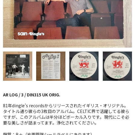
GG RECORD （当店のレーベル）
全商品
JAZZ-US
BLUE NOTE
JAZZ-EU
JAZZ-JP
JAZZ-VOCAL
AR LOG / 3 / DIN315 UK ORIG.
J-POP
81年dingle’s recordsからリリースされたイギリス・オリジナル。
ROCK
タイトル通り彼らの3枚目のアルバム。CELTIC界で活躍してる彼ら
ですが、このアルバムは半分ほどボーカル入りです。現代にこそ必
要な美しさが詰まってます。浄化されてください。
FOLK,SSW
盤質：B＋（片面管理シールラベルにあります）