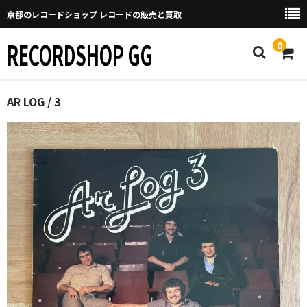
京都のレコードショップ レコードの販売と買取
RECORDSHOP GG
0
Home
AR LOG / 3
マイページ
GGについて
買取について
取り置きなどについて
Categories
New Arrivals
新譜