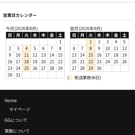
商品の発送
営業日カレンダー
お支払い方法
今月(2026年8月)
翌月(2026年9月)
返品
日
月
火
水
木
金
土
日
月
火
水
木
金
土
1
1
2
3
4
5
コンディション
2
3
4
5
6
7
8
6
7
8
9
10
11
12
9
10
11
12
13
14
15
13
14
15
16
17
18
19
Privacy Policy
16
17
18
19
20
21
22
20
21
22
23
24
25
26
23
24
25
26
27
28
29
27
28
29
30
特定商取引法に基づく表示
30
31
(
発送業務休日)
Contact
Home
マイページ
GGについて
買取について