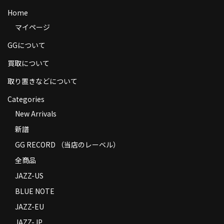
商品の発送
Home
マイページ
お支払い方法
GGについて
返品
買取について
コンディション
取り置きなどについて
Privacy Policy
Categories
New Arrivals
特定商取引法に基づく表示
新譜
Contact
GG RECORD （当店のレーベル）
全商品
JAZZ-US
BLUE NOTE
JAZZ-EU
JAZZ-JP