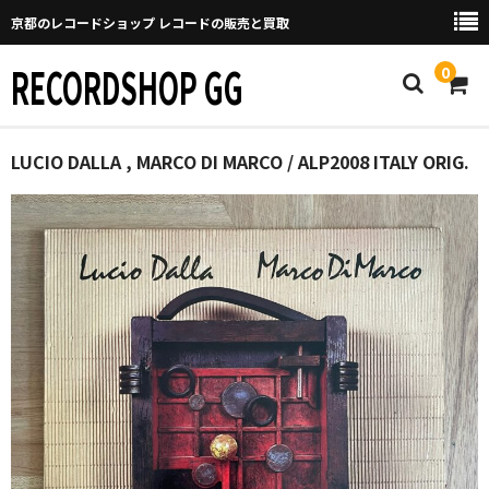
京都のレコードショップ レコードの販売と買取
RECORDSHOP GG
0
Home
LUCIO DALLA , MARCO DI MARCO / ALP2008 ITALY ORIG.
マイページ
GGについて
買取について
取り置きなどについて
Categories
New Arrivals
新譜