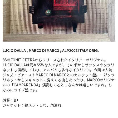
GG RECORD （当店のレーベル）
全商品
JAZZ-US
BLUE NOTE
LUCIO DALLA , MARCO DI MARCO / ALP2008 ITALY ORIG.
JAZZ-EU
85年FONIT CETRAからリリースされたイタリア・オリジナル。
JAZZ-JP
LUCIO DALLAは元々SSWな人ですが、その頃からサックスやクラリ
ネットも演奏しており、アルバムも多作なイタリアン。今回は人気
ジャズ・ピアニストMARCO DI MARCOとのカルテット盤。一部クラ
JAZZ-VOCAL
リネットからスキャットに変えてる曲もあったり、MARCOオリジナ
ルの「CAMPARENDA」演奏してるとこなんかは嬉しいですね。ち
J-POP
なみにライブ盤です。
ROCK
盤質：B+
ジャケット：縁スレ・しわ、角潰れ
FOLK,SSW