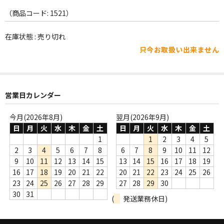
WORLD
（商品コード: 1521）
その他
在庫状態 : 売り切れ
7INC
只今お取扱い出来ません
レア盤（1万円以上）
Webのみ no.1
営業日カレンダー
Webのみ no.2
今月(2026年8月)
翌月(2026年9月)
日
月
火
水
木
金
土
日
月
火
水
木
金
土
Webのみ no.3
1
1
2
3
4
5
Webのみ no.4
2
3
4
5
6
7
8
6
7
8
9
10
11
12
9
10
11
12
13
14
15
13
14
15
16
17
18
19
売り切れ
16
17
18
19
20
21
22
20
21
22
23
24
25
26
23
24
25
26
27
28
29
27
28
29
30
Help
30
31
(
発送業務休日)
送料