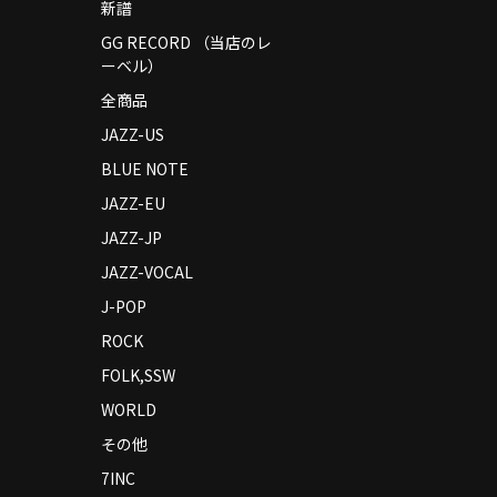
新譜
GG RECORD （当店のレ
ーベル）
全商品
JAZZ-US
BLUE NOTE
JAZZ-EU
JAZZ-JP
JAZZ-VOCAL
J-POP
ROCK
FOLK,SSW
WORLD
その他
7INC