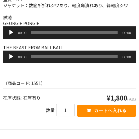
WORLD
ジャケット：数箇所折れジワあり、軽度角潰れあり、縁軽度シワ
その他
試聴
GEORGIE PORGIE
7INC
音
00:00
00:00
声
レア盤（1万円以上）
プ
レ
THE BEAST FROM BALI-BALI
ー
音
Webのみ no.1
ヤ
00:00
00:00
声
ー
プ
Webのみ no.2
レ
ー
Webのみ no.3
ヤ
（商品コード: 1551）
ー
Webのみ no.4
¥1,800
在庫状態 : 在庫有り
(税込)
売り切れ
数量
Help
送料