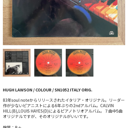
GG RECORD （当店のレーベル）
全商品
JAZZ-US
BLUE NOTE
JAZZ-EU
JAZZ-JP
JAZZ-VOCAL
HUGH LAWSON / COLOUR / SN1052 ITALY ORIG.
J-POP
83年soul noteからリリースされたイタリア・オリジナル。リーダー
ROCK
作が少ないピアニストによる6年ぶりの2ndアルバム。CALVIN
HILL(B),LOUIS HAYES(D)によるピアノトリオアルバム。７曲中5曲
オリジナルですが、そのオリジナルがいいです。
FOLK,SSW
盤質：B＋