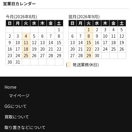
営業日カレンダー
商品の発送
今月(2026年8月)
翌月(2026年9月)
お支払い方法
日
月
火
水
木
金
土
日
月
火
水
木
金
土
1
1
2
3
4
5
返品
2
3
4
5
6
7
8
6
7
8
9
10
11
12
9
10
11
12
13
14
15
13
14
15
16
17
18
19
コンディション
16
17
18
19
20
21
22
20
21
22
23
24
25
26
Privacy Policy
23
24
25
26
27
28
29
27
28
29
30
30
31
(
発送業務休日)
特定商取引法に基づく表示
Contact
Home
マイページ
GGについて
買取について
取り置きなどについて