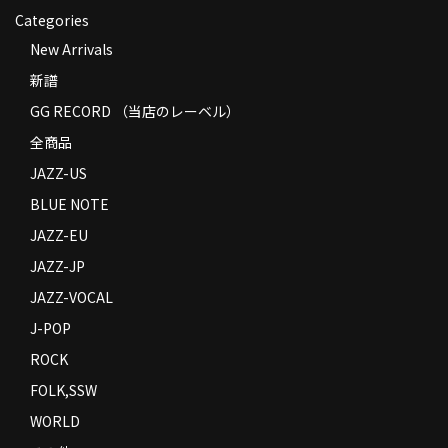
Categories
New Arrivals
新譜
GG RECORD （当店のレーベル）
全商品
JAZZ-US
BLUE NOTE
JAZZ-EU
JAZZ-JP
JAZZ-VOCAL
J-POP
ROCK
FOLK,SSW
WORLD