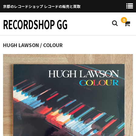
京都のレコードショップ レコードの販売と買取
RECORDSHOP GG
0
Home
HUGH LAWSON / COLOUR
マイページ
GGについて
買取について
取り置きなどについて
Categories
New Arrivals
新譜