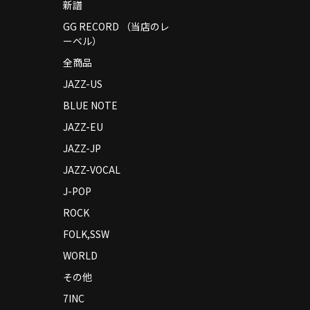
新譜
GG RECORD （当店のレ
ーベル）
全商品
JAZZ-US
BLUE NOTE
JAZZ-EU
JAZZ-JP
JAZZ-VOCAL
J-POP
ROCK
FOLK,SSW
WORLD
その他
7INC