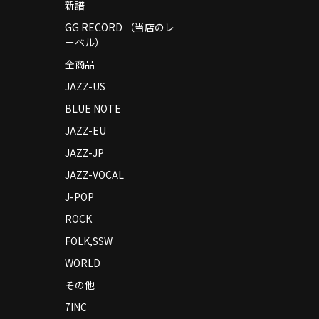
新譜
GG RECORD （当店のレ
ーベル）
全商品
JAZZ-US
BLUE NOTE
JAZZ-EU
JAZZ-JP
JAZZ-VOCAL
J-POP
ROCK
FOLK,SSW
WORLD
その他
7INC