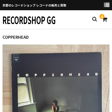
京都のレコードショップ レコードの販売と買取
RECORDSHOP GG
0
Home
COPPERHEAD
マイページ
GGについて
買取について
取り置きなどについて
Categories
New Arrivals
新譜