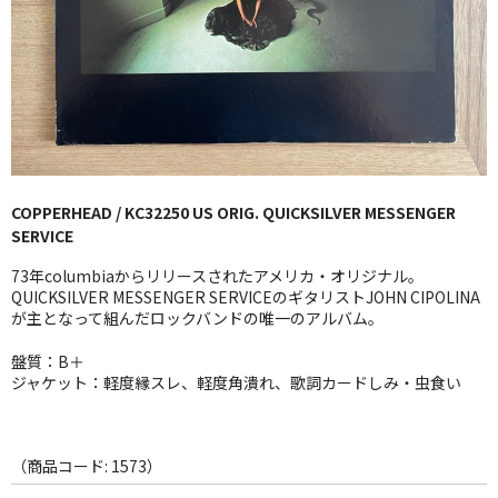
GG RECORD （当店のレーベル）
全商品
JAZZ-US
BLUE NOTE
COPPERHEAD / KC32250 US ORIG. QUICKSILVER MESSENGER
JAZZ-EU
SERVICE
JAZZ-JP
73年columbiaからリリースされたアメリカ・オリジナル。
QUICKSILVER MESSENGER SERVICEのギタリストJOHN CIPOLINA
JAZZ-VOCAL
が主となって組んだロックバンドの唯一のアルバム。
盤質：B＋
J-POP
ジャケット：軽度縁スレ、軽度角潰れ、歌詞カードしみ・虫食い
ROCK
FOLK,SSW
（商品コード: 1573）