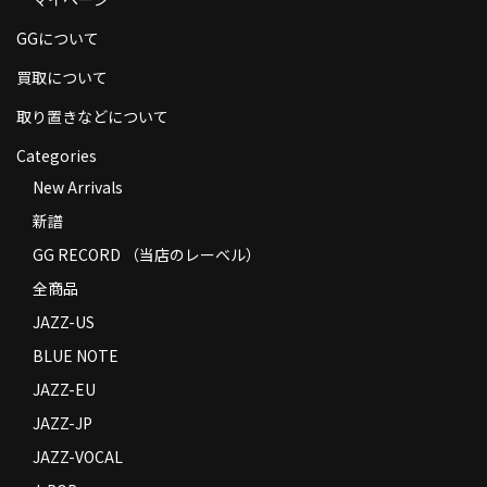
商品の発送
GGについて
お支払い方法
買取について
返品
取り置きなどについて
Categories
コンディション
New Arrivals
Privacy Policy
新譜
特定商取引法に基づく表示
GG RECORD （当店のレーベル）
全商品
Contact
JAZZ-US
BLUE NOTE
JAZZ-EU
JAZZ-JP
JAZZ-VOCAL