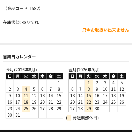
WORLD
（商品コード: 1582）
その他
在庫状態 : 売り切れ
7INC
只今お取扱い出来ません
レア盤（1万円以上）
Webのみ no.1
営業日カレンダー
Webのみ no.2
今月(2026年8月)
翌月(2026年9月)
Webのみ no.3
日
月
火
水
木
金
土
日
月
火
水
木
金
土
1
1
2
3
4
5
Webのみ no.4
2
3
4
5
6
7
8
6
7
8
9
10
11
12
9
10
11
12
13
14
15
13
14
15
16
17
18
19
売り切れ
16
17
18
19
20
21
22
20
21
22
23
24
25
26
23
24
25
26
27
28
29
27
28
29
30
Help
30
31
(
発送業務休日)
送料