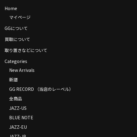
商品の発送
Home
マイページ
お支払い方法
GGについて
返品
買取について
コンディション
取り置きなどについて
Privacy Policy
Categories
New Arrivals
特定商取引法に基づく表示
新譜
Contact
GG RECORD （当店のレーベル）
全商品
JAZZ-US
BLUE NOTE
JAZZ-EU
JAZZ-JP