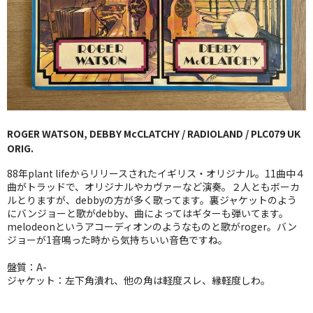
GG RECORD （当店のレーベル）
全商品
JAZZ-US
BLUE NOTE
ROGER WATSON, DEBBY McCLATCHY / RADIOLAND / PLC079 UK
JAZZ-EU
ORIG.
JAZZ-JP
88年plant lifeからリリースされたイギリス・オリジナル。11曲中４
曲がトラッドで、オリジナルやカヴァーなど演奏。２人ともボーカ
JAZZ-VOCAL
ルとりますが、debbyの方が多く歌ってます。裏ジャケットのよう
にバンジョーと歌がdebby、曲によってはギターも弾いてます。
melodeonというアコーディオンのようなものと歌がroger。バン
J-POP
ジョーが1音鳴った時から気持ちいい音色ですね。
ROCK
盤質：A-
ジャケット：左下角潰れ、他の角は軽度スレ、縁軽度しわ。
FOLK,SSW