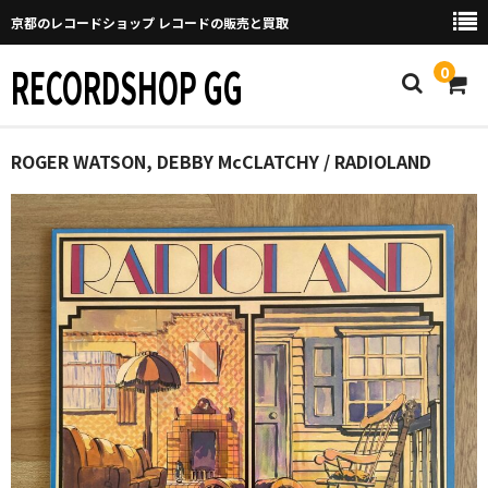
京都のレコードショップ レコードの販売と買取
RECORDSHOP GG
0
Home
ROGER WATSON, DEBBY McCLATCHY / RADIOLAND
マイページ
GGについて
買取について
取り置きなどについて
Categories
New Arrivals
新譜