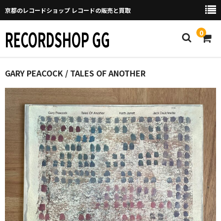
京都のレコードショップ レコードの販売と買取
RECORDSHOP GG
0
Home
GARY PEACOCK / TALES OF ANOTHER
マイページ
GGについて
買取について
取り置きなどについて
Categories
New Arrivals
新譜