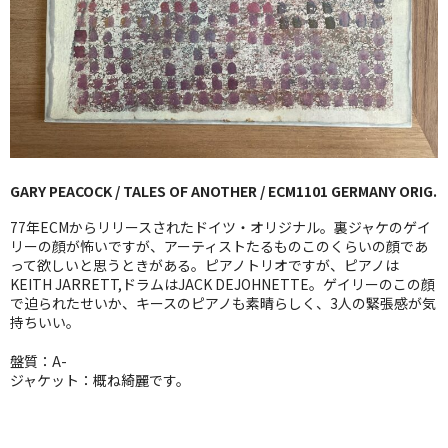
GG RECORD （当店のレーベル）
全商品
JAZZ-US
BLUE NOTE
GARY PEACOCK / TALES OF ANOTHER / ECM1101 GERMANY ORIG.
JAZZ-EU
77年ECMからリリースされたドイツ・オリジナル。裏ジャケのゲイ
JAZZ-JP
リーの顔が怖いですが、アーティストたるものこのくらいの顔であ
って欲しいと思うときがある。ピアノトリオですが、ピアノは
KEITH JARRETT,ドラムはJACK DEJOHNETTE。ゲイリーのこの顔
JAZZ-VOCAL
で迫られたせいか、キースのピアノも素晴らしく、3人の緊張感が気
持ちいい。
J-POP
盤質：A-
ROCK
ジャケット：概ね綺麗です。
FOLK,SSW