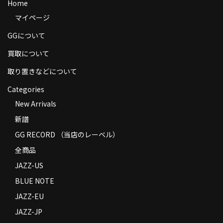
Home
商品の発送
マイページ
お支払い方法
GGについて
返品
買取について
取り置きなどについて
コンディション
Categories
Privacy Policy
New Arrivals
特定商取引法に基づく表示
新譜
GG RECORD （当店のレーベル）
Contact
全商品
JAZZ-US
BLUE NOTE
JAZZ-EU
JAZZ-JP