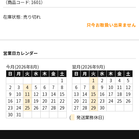
WORLD
（商品コード: 1601）
その他
在庫状態 : 売り切れ
只今お取扱い出来ません
7INC
レア盤（1万円以上）
営業日カレンダー
Webのみ no.1
Webのみ no.2
今月(2026年8月)
翌月(2026年9月)
日
月
火
水
木
金
土
日
月
火
水
木
金
土
Webのみ no.3
1
1
2
3
4
5
2
3
4
5
6
7
8
6
7
8
9
10
11
12
Webのみ no.4
9
10
11
12
13
14
15
13
14
15
16
17
18
19
16
17
18
19
20
21
22
20
21
22
23
24
25
26
売り切れ
23
24
25
26
27
28
29
27
28
29
30
30
31
(
発送業務休日)
Help
送料